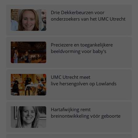
Meer UMC Utrecht
Onderzoeken en diagnostiek
Bloedprikken
Faciliteiten en voorzieningen
Route naar het ziekenhuis
Teleconsult aanvragen
Het Wilhelmina Kinderziekenhuis
Drie Dekkerbeurzen voor
Over UMC Utrecht
Wachttijden
Bezoekregels
Parkeren
onderzoekers van het UMC Utrecht
Diagnostiek aanvragen
Research
Bezoektijden
Kwaliteit en veiligheid
Wegwijs in het ziekenhuis
Zorgverlenersportaal
Onderwijs
Wijzigen patiëntgegevens
Contact met polikliniek
Preciezere en toegankelijkere
Mijn UMC Utrecht patiëntportaal
Werken bij het UMC Utrecht
Contact met verpleegafdeling
beeldvorming voor baby's
Het Wilhelmina Kinderziekenhuis
UMC Utrecht meet
live hersengolven op Lowlands
Hartafwijking remt
breinontwikkeling vóór geboorte