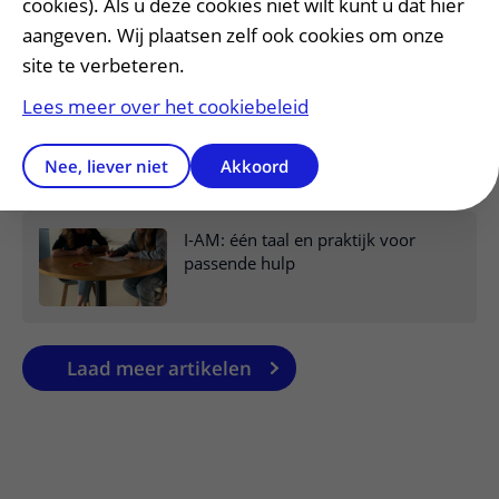
cookies). Als u deze cookies niet wilt kunt u dat hier
Cora Nijboer benoemd tot
hoogleraar
aangeven. Wij plaatsen zelf ook cookies om onze
site te verbeteren.
Lees meer over het cookiebeleid
Helderheid over vaatschade op
hersenscans
Nee, liever niet
Akkoord
I-AM: één taal en praktijk voor
passende hulp
Laad meer artikelen