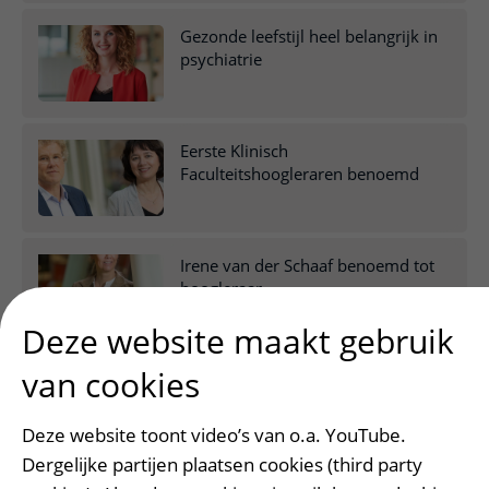
Gezonde leefstijl heel belangrijk in
psychiatrie
Eerste Klinisch
Faculteitshoogleraren benoemd
Irene van der Schaaf benoemd tot
hoogleraar
Deze website maakt gebruik
van cookies
Online tool voor vermoeidheid bij
spierziekten
Deze website toont video’s van o.a. YouTube.
Dergelijke partijen plaatsen cookies (third party