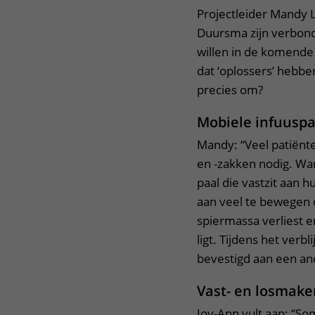
Projectleider Mandy 
Duursma zijn verbond
willen in de komende 
dat ‘oplossers’ hebb
precies om?
Mobiele infuuspa
Mandy: “Veel patiën
en -zakken nodig. Wann
paal die vastzit aan
aan veel te bewegen 
spiermassa verliest en
ligt. Tijdens het verb
bevestigd aan een and
Vast- en losmake
Joy-Ann vult aan: “So