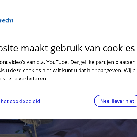
Over U
site maakt gebruik van cookies
n het ziekenhuis
Contact en route
Verwijzers
n
p bezoek in het UMC Utrecht
Mijn UMC Utrecht
Spoed
Patiënt verwijzen
nt video’s van o.a. YouTube. Dergelijke partijen plaatsen 
patiëntportaal
Als u deze cookies niet wilt kunt u dat hier aangeven. Wij p
potheek
Contactgegevens
Teleconsult aanvragen
 site te verbeteren.
inkels en restaurants
Route naar het ziekenhuis
Diagnostiek aanvragen
raak
ciliteiten en voorzieningen
Parkeren
Zorgverlenersportaal
het cookiebeleid
Nee, liever niet
ezoekregels
Wegwijs in het ziekenhuis
aliteit en veiligheid
Contact met polikliniek