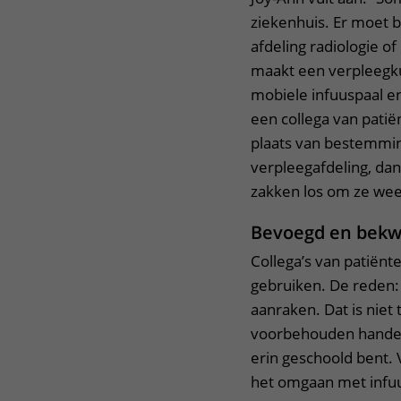
ziekenhuis. Er moet 
afdeling radiologie o
maakt een verpleegku
mobiele infuuspaal en
een collega van patië
plaats van bestemmin
verpleegafdeling, d
zakken los om ze wee
Bevoegd en bek
Collega’s van patiën
gebruiken. De reden:
aanraken. Dat is niet
voorbehouden handelin
erin geschoold bent.
het omgaan met infu