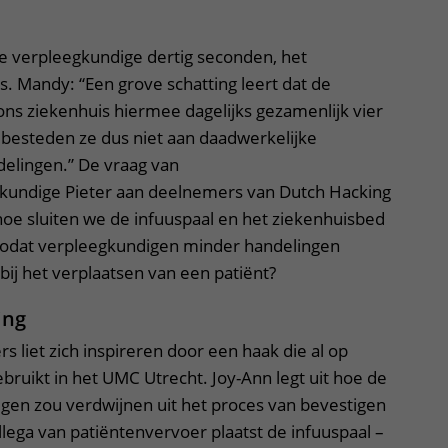
de verpleegkundige dertig seconden, het
. Mandy: “Een grove schatting leert dat de
ns ziekenhuis hiermee dagelijks gezamenlijk vier
jd besteden ze dus niet aan daadwerkelijke
elingen.” De vraag van
kundige Pieter aan deelnemers van Dutch Hacking
oe sluiten we de infuuspaal en het ziekenhuisbed
 zodat verpleegkundigen minder handelingen
bij het verplaatsen van een patiënt?
ing
s liet zich inspireren door een haak die al op
ebruikt in het UMC Utrecht. Joy-Ann legt uit hoe de
igen zou verdwijnen uit het proces van bevestigen
lega van patiëntenvervoer plaatst de infuuspaal –