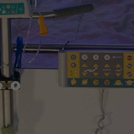
Contact met verpleegafdeling
Het Wilhelmina
Kinderziekenhuis