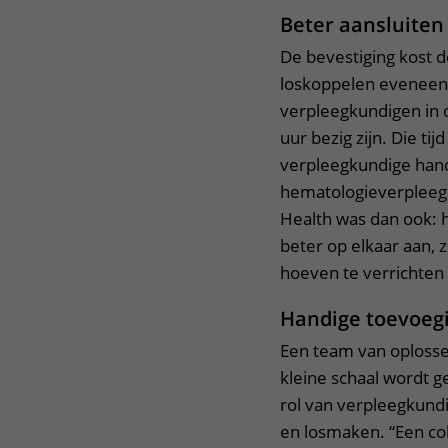
Beter aansluiten
De bevestiging kost 
loskoppelen eveneens
verpleegkundigen in o
uur bezig zijn. Die ti
verpleegkundige hand
hematologieverpleeg
Health was dan ook: h
beter op elkaar aan,
hoeven te verrichten 
Handige toevoeg
Een team van oplosser
kleine schaal wordt g
rol van verpleegkund
en losmaken. “Een col