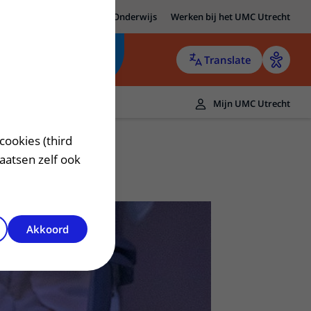
MC Utrecht
Research
Onderwijs
Werken bij het UMC Utrecht
Translate
Mijn UMC Utrecht
cookies (third
laatsen zelf ook
Akkoord