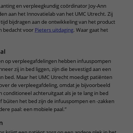
Lanting en verpleegkundig coördinator Joy-Ann
en aan het Innovatielab van het UMC Utrecht. Zij
tijd bijdragen aan de ontwikkeling van het product
en bedacht voor
Pieters uitdaging
. Waar gaat het
al
ten op verpleegafdelingen hebben infuuspompen
eer zij in bed liggen, zijn die bevestigd aan een
 hun bed. Maar het UMC Utrecht moedigt patiënten
over de verpleegafdeling, omdat je bijvoorbeeld
 conditioneel achteruitgaat als je te lang in bed
lijf búiten het bed zijn de infuuspompen en -zakken
ere paal: een mobiele paal.”
n
ms krijgt een patiënt zorg op een andere plek in het