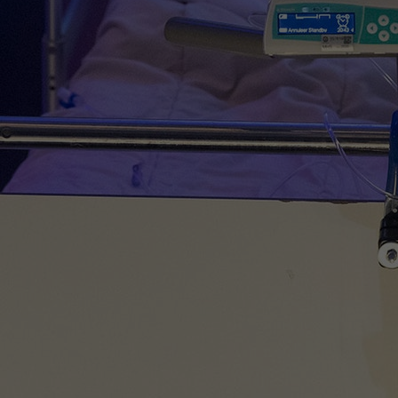
Het Wilhelmina
Bezoektijden
Kinderziekenhuis
Wijzigen patiëntgegevens