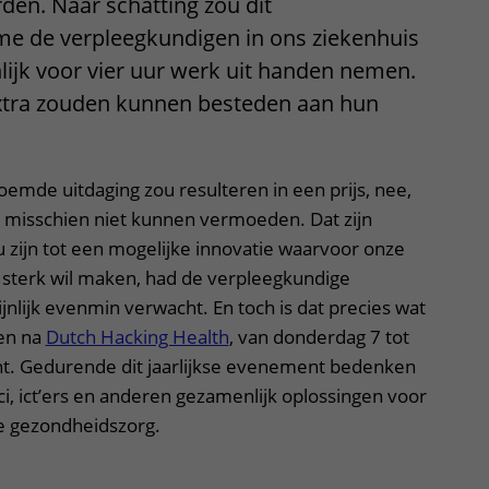
den. Naar schatting zou dit
 de verpleegkundigen in ons ziekenhuis
lijk voor vier uur werk uit handen nemen.
j extra zouden kunnen besteden aan hun
mde uitdaging zou resulteren in een prijs, nee,
r misschien niet kunnen vermoeden. Dat zijn
 zijn tot een mogelijke innovatie waarvoor onze
 sterk wil maken, had de verpleegkundige
nlijk evenmin verwacht. En toch is dat precies wat
 en na
Dutch Hacking Health
, van donderdag 7 tot
cht. Gedurende dit jaarlijkse evenement bedenken
ci, ict’ers en anderen gezamenlijk oplossingen voor
e gezondheidszorg.