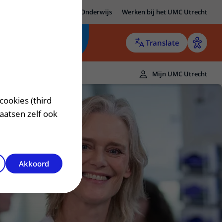
MC Utrecht
Research
Onderwijs
Werken bij het UMC Utrecht
Translate
Mijn UMC Utrecht
cookies (third
laatsen zelf ook
Akkoord