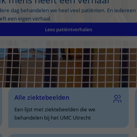
rzoek
Onderwijs
dere dag behandelen we heel veel patiënten. En iedereen
rg te verbeteren. Doet u mee?
In het UMC Utrecht le
eft een eigen verhaal.
Lees patiëntverhalen
Alle ziektebeelden
Een lijst met ziektebeelden die we
behandelen bij het UMC Utrecht