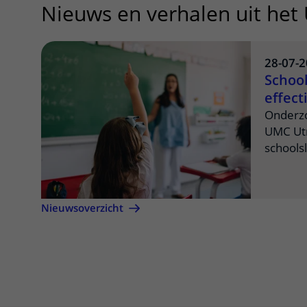
Nieuws en verhalen uit het
28-07-
School
effect
een p
Onderzo
UMC Utr
schoolsl
pandemi
ze op h
ingezet
Nieuwsoverzicht
meeste e
sluiten,
leeftijd
moment 
De resu
Nature