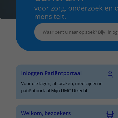
voor zorg, onderzoek en 
Het Wilhelmina
Bezoektijden
Kinderziekenhuis
mens telt.
Wijzigen patiëntgegevens
Inloggen Patiëntportaal
Voor uitslagen, afspraken, medicijnen in
patiëntportaal Mijn UMC Utrecht
Welkom, bezoekers