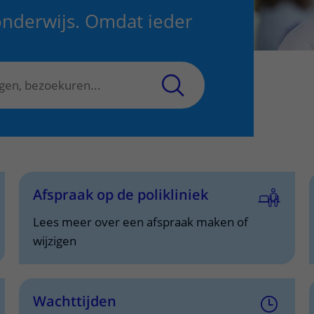
onderwijs. Omdat ieder
Contact met verpleegafdeling
Het Wilhelmina
Kinderziekenhuis
Afspraak op de polikliniek
Lees meer over een afspraak maken of
wijzigen
Wachttijden