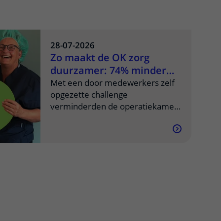
28-07-2026
Zo maakt de OK zorg
duurzamer: 74% minder
celstofmatten
Met een door medewerkers zelf
opgezette challenge
verminderden de operatiekamers
van het UMC Utrecht het gebruik
van wegwerp-celstofmatten met
ruim 74 procent. Wat begon als
een wedstrijd tussen twee OK-
complexen, groeide uit tot een
blijvende verandering in de
manier waarop collega's naar
duurzame zorg kijken.