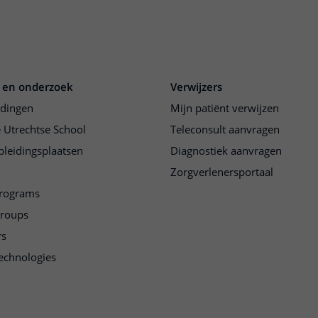
en helpen om tijdens een
e betere keuzes te
 en onderzoek
Verwijzers
idingen
Mijn patiënt verwijzen
 Utrechtse School
Teleconsult aanvragen
pleidingsplaatsen
Diagnostiek aanvragen
Zorgverlenersportaal
programs
groups
rs
echnologies