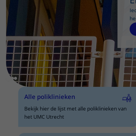
Meedoen aan wetenschappelijk onde
Ie
In ons ziekenhuis doen we onderzoek om de zo
he
Alle poliklinieken
Bekijk hier de lijst met alle poliklinieken van
het UMC Utrecht