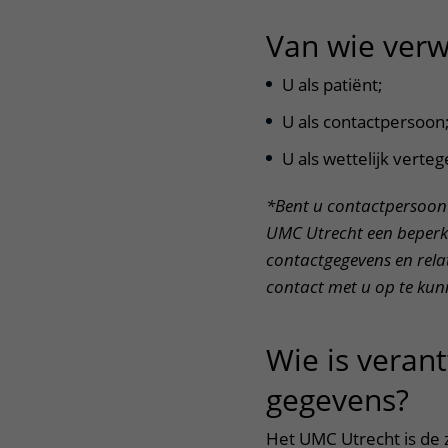
Het Wilhelmina
Bezoektijden
Van wie verw
Kinderziekenhuis
Wijzigen patiëntgegevens
U als patiënt;
U als contactpersoon
U als wettelijk verte
*Bent u contactpersoon 
UMC Utrecht een beperk
contactgegevens en relat
contact met u op te kun
Wie is veran
gegevens?
ui
Het UMC Utrecht is de 