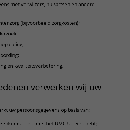
vens met verwijzers, huisartsen en andere
ntenzorg (bijvoorbeeld zorgkosten);
derzoek;
)opleiding;
oording;
ng en kwaliteitsverbetering.
redenen verwerken wij uw
tklapper, klik om te openen
rkt uw persoonsgegevens op basis van:
eenkomst die u met het UMC Utrecht hebt;