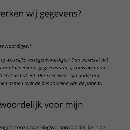
Contact met verpleegafdeling
erken wij gegevens?
uitklapper,
Het Wilhelmina
Kinderziekenhuis
;
genwoordiger.*
of wettelijke vertegenwoordiger? Dan verwerkt het
t aantal persoonsgegevens van u, zoals uw naam,
ie tot de patiënt. Deze gegevens zijn nodig om
nen nemen over de behandeling van de patiënt.
twoordelijk voor mijn
tklapper, klik om te openen
zogeheten verwerkingsverantwoordelijke in de