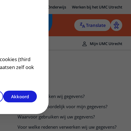
MC Utrecht
Research
Onderwijs
Werken bij het UMC Utrecht
Translate
Mijn UMC Utrecht
cookies (third
laatsen zelf ook
Van wie verwerken wij gegevens?
Akkoord
Wie is verantwoordelijk voor mijn gegevens?
Waarvoor gebruiken wij uw gegevens?
Voor welke redenen verwerken wij uw gegevens?