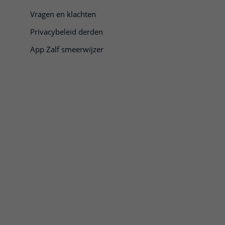
Vragen en klachten
Privacybeleid derden
App Zalf smeerwijzer
pper, klik om te openen