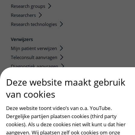
Research groups
Researchers
Research technologies
Verwijzers
Mijn patiënt verwijzen
Teleconsult aanvragen
Diagnostiek aanvragen
Zorgverlenersportaal
Deze website maakt gebruik
Service, contact en faciliteiten
van cookies
Contact
Deze website toont video’s van o.a. YouTube.
Wat is uw ervaring met het UMC Utrecht?
Dergelijke partijen plaatsen cookies (third party
Adres en route
cookies). Als u deze cookies niet wilt kunt u dat hier
Parkeren
aangeven. Wij plaatsen zelf ook cookies om onze