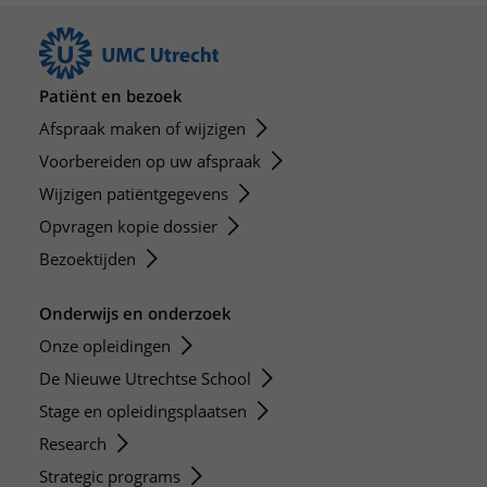
Meer UMC Utrecht
Onderzoeken en diagnostiek
Bloedprikken
Faciliteiten en voorzieningen
Route naar het ziekenhuis
Teleconsult aanvragen
Het Wilhelmina Kinderziekenhuis
Over UMC Utrecht
Wachttijden
Bezoekregels
Parkeren
Diagnostiek aanvragen
Research
Bezoektijden
Kwaliteit en veiligheid
Patiënt en bezoek
Wegwijs in het ziekenhuis
Zorgverlenersportaal
Onderwijs
Wijzigen patiëntgegevens
Afspraak maken of wijzigen
Contact met polikliniek
Voorbereiden op uw afspraak
Mijn UMC Utrecht patiëntportaal
Werken bij het UMC Utrecht
Contact met verpleegafdeling
Wijzigen patiëntgegevens
Het Wilhelmina Kinderziekenhuis
Opvragen kopie dossier
Bezoektijden
Onderwijs en onderzoek
Onze opleidingen
De Nieuwe Utrechtse School
Stage en opleidingsplaatsen
Research
Strategic programs