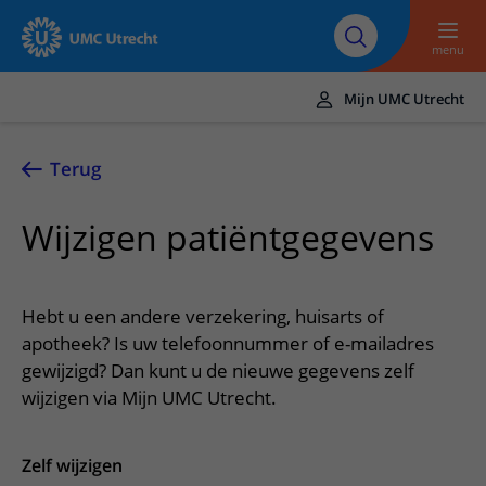
Naar hoofdinhoud
Over UMC
Werken bij het UMC
Research
Onderwijs
Utrecht
Utrecht
menu
Mijn UMC Utrecht
Translate
UMC Utrecht
Terug
Home
Wijzigen patiëntgegevens
Zorg en behandeling
Ziekten en aandoeningen
Afspraak en opname
Hebt u een andere verzekering, huisarts of
Behandelingen
Afspraak maken of wijzigen
apotheek? Is uw telefoonnummer of e-mailadres
In het ziekenhuis
gewijzigd? Dan kunt u de nieuwe gegevens zelf
Poliklinieken
Bezoek aan de polikliniek
Op bezoek in het UMC Utrecht
Contact en route
wijzigen via Mijn UMC Utrecht.
Verpleegafdelingen
Opname in het ziekenhuis
Apotheek
Spoed
Verwijzers
Onze zorgverleners
Voorbereiding op uw afspraak
Winkels en restaurants
Zelf wijzigen
Contactgegevens
Patiënt verwijzen