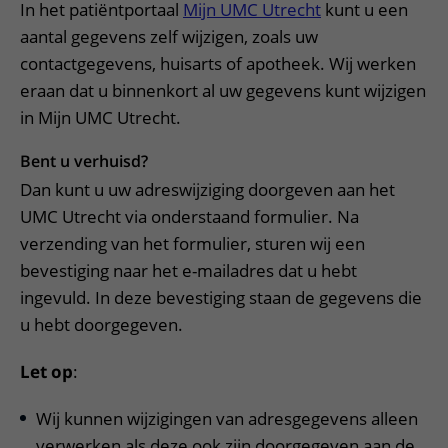
Meer UMC Utrecht
Onderzoeken en diagnostiek
In het patiëntportaal
Mijn UMC Utrecht
kunt u een
Bloedprikken
Faciliteiten en voorzieningen
Route naar het ziekenhuis
Teleconsult aanvragen
aantal gegevens zelf wijzigen, zoals uw
Het Wilhelmina Kinderziekenhuis
Over UMC Utrecht
Wachttijden
Bezoekregels
Parkeren
contactgegevens, huisarts of apotheek. Wij werken
Diagnostiek aanvragen
Research
Bezoektijden
Kwaliteit en veiligheid
eraan dat u binnenkort al uw gegevens kunt wijzigen
Wegwijs in het ziekenhuis
Zorgverlenersportaal
in Mijn UMC Utrecht.
Onderwijs
Wijzigen patiëntgegevens
Contact met polikliniek
Mijn UMC Utrecht patiëntportaal
Werken bij het UMC Utrecht
Bent u verhuisd?
Contact met verpleegafdeling
Dan kunt u uw adreswijziging doorgeven aan het
Het Wilhelmina Kinderziekenhuis
UMC Utrecht via onderstaand formulier. Na
verzending van het formulier, sturen wij een
bevestiging naar het e-mailadres dat u hebt
ingevuld. In deze bevestiging staan de gegevens die
u hebt doorgegeven.
Let op
:
Wij kunnen wijzigingen van adresgegevens alleen
verwerken als deze ook zijn doorgegeven aan de