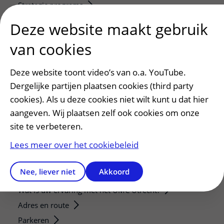
Strategic programs
Research groups
Deze website maakt gebruik
Researchers
van cookies
Research technologies
Deze website toont video’s van o.a. YouTube.
Verwijzers
Dergelijke partijen plaatsen cookies (third party
Mijn patiënt verwijzen
cookies). Als u deze cookies niet wilt kunt u dat hier
Teleconsult aanvragen
aangeven. Wij plaatsen zelf ook cookies om onze
Diagnostiek aanvragen
site te verbeteren.
Zorgverlenersportaal
Lees meer over het cookiebeleid
Service, contact en faciliteiten
Nee, liever niet
Akkoord
Contact
Wat is uw ervaring met het UMC Utrecht?
Adres en route
Parkeren