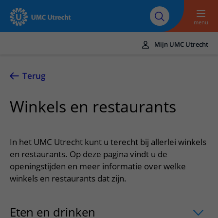
Naar hoofdinhoud
Over UMC
Werken bij het UMC
Research
Onderwijs
Utrecht
Utrecht
menu
Mijn UMC Utrecht
Translate
UMC Utrecht
Terug
Home
Winkels en restaurants
Zorg en behandeling
Ziekten en aandoeningen
Afspraak en opname
In het UMC Utrecht kunt u terecht bij allerlei winkels
Behandelingen
Afspraak maken of wijzigen
en restaurants. Op deze pagina vindt u de
In het ziekenhuis
openingstijden en meer informatie over welke
Poliklinieken
Bezoek aan de polikliniek
Op bezoek in het UMC Utrecht
Contact en route
winkels en restaurants dat zijn.
Verpleegafdelingen
Opname in het ziekenhuis
Apotheek
Spoed
Verwijzers
Onze zorgverleners
Voorbereiding op uw afspraak
Winkels en restaurants
Eten en drinken
uitklapper, klik om te
Contactgegevens
Patiënt verwijzen