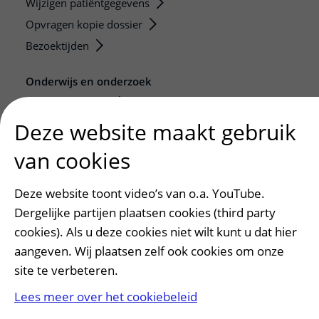
Wijzigen patiëntgegevens
Opvragen kopie dossier
Bezoektijden
Onderwijs en onderzoek
Onze opleidingen
De Nieuwe Utrechtse School
Deze website maakt gebruik
Stage en opleidingsplaatsen
van cookies
Research
Strategic programs
Deze website toont video’s van o.a. YouTube.
Research groups
Dergelijke partijen plaatsen cookies (third party
cookies). Als u deze cookies niet wilt kunt u dat hier
Researchers
aangeven. Wij plaatsen zelf ook cookies om onze
Research technologies
site te verbeteren.
Verwijzers
Lees meer over het cookiebeleid
Mijn patiënt verwijzen