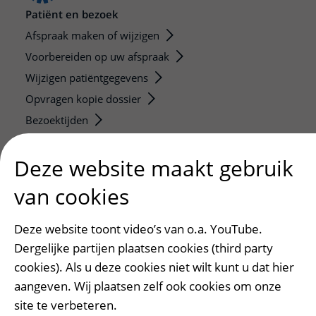
Patiënt en bezoek
Afspraak maken of wijzigen
Voorbereiden op uw afspraak
Wijzigen patiëntgegevens
Opvragen kopie dossier
Bezoektijden
Onderwijs en onderzoek
Deze website maakt gebruik
Onze opleidingen
van cookies
De Nieuwe Utrechtse School
Stage en opleidingsplaatsen
Deze website toont video’s van o.a. YouTube.
Research
Dergelijke partijen plaatsen cookies (third party
Strategic programs
cookies). Als u deze cookies niet wilt kunt u dat hier
Research groups
aangeven. Wij plaatsen zelf ook cookies om onze
Researchers
site te verbeteren.