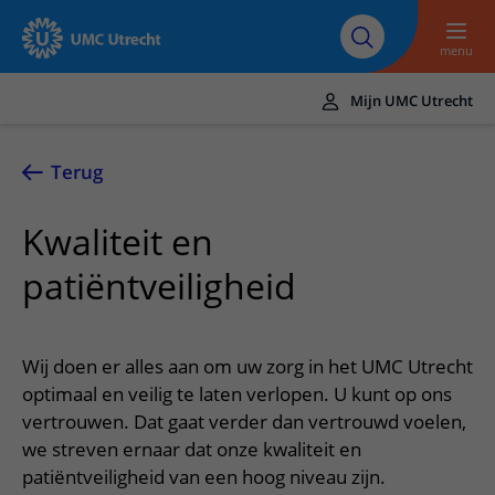
Naar hoofdinhoud
Over UMC
Werken bij het UMC
Research
Onderwijs
Utrecht
Utrecht
menu
Mijn UMC Utrecht
Translate
UMC Utrecht
Terug
Home
Kwaliteit en
Zorg en behandeling
patiëntveiligheid
Ziekten en aandoeningen
Afspraak en opname
Behandelingen
Afspraak maken of wijzigen
In het ziekenhuis
Wij doen er alles aan om uw zorg in het UMC Utrecht
Poliklinieken
Bezoek aan de polikliniek
optimaal en veilig te laten verlopen. U kunt op ons
Op bezoek in het UMC Utrecht
Contact en route
Verpleegafdelingen
vertrouwen. Dat gaat verder dan vertrouwd voelen,
Opname in het ziekenhuis
Apotheek
Spoed
Verwijzers
we streven ernaar dat onze kwaliteit en
Onze zorgverleners
Voorbereiding op uw afspraak
Winkels en restaurants
patiëntveiligheid van een hoog niveau zijn.
Contactgegevens
Patiënt verwijzen