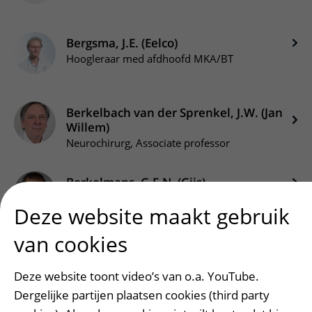
Bergsma, J.E. (Eelco)
Hoogleraar med afdhoofd MKA/BT
Berkelbach van der Sprenkel, J.W. (Jan
Willem)
Neurochirurg, Associate professor
Berkelmans, G.F.N. (Gijs)
Arts (AIOS)
Deze website maakt gebruik
van cookies
Berkhout, L. (Loes)
Geestelijk begeleider (WKZ)
Deze website toont video’s van o.a. YouTube.
Dergelijke partijen plaatsen cookies (third party