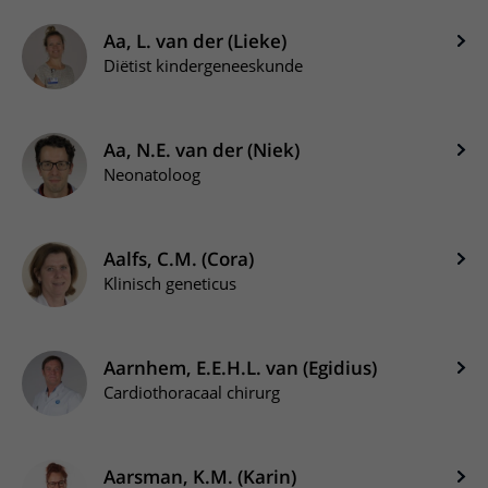
Meer UMC Utrecht
Onderzoeken en diagnostiek
Bloedprikken
Faciliteiten en voorzieningen
Route naar het ziekenhuis
Teleconsult aanvragen
Aa, L. van der (Lieke)
Het Wilhelmina Kinderziekenhuis
Over UMC Utrecht
Wachttijden
Bezoekregels
Parkeren
Diëtist kindergeneeskunde
Diagnostiek aanvragen
Research
Bezoektijden
Kwaliteit en veiligheid
Wegwijs in het ziekenhuis
Zorgverlenersportaal
Onderwijs
Wijzigen patiëntgegevens
Contact met polikliniek
Aa, N.E. van der (Niek)
Mijn UMC Utrecht patiëntportaal
Werken bij het UMC Utrecht
Neonatoloog
Contact met verpleegafdeling
Het Wilhelmina Kinderziekenhuis
Aalfs, C.M. (Cora)
Klinisch geneticus
Aarnhem, E.E.H.L. van (Egidius)
Cardiothoracaal chirurg
Aarsman, K.M. (Karin)