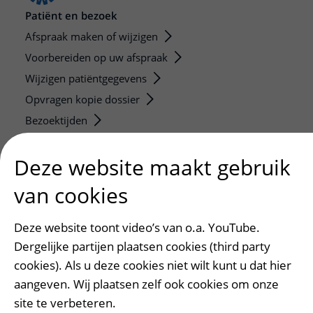
Patiënt en bezoek
Afspraak maken of wijzigen
Voorbereiden op uw afspraak
Wijzigen patiëntgegevens
Opvragen kopie dossier
Bezoektijden
Onderwijs en onderzoek
Deze website maakt gebruik
Onze opleidingen
van cookies
De Nieuwe Utrechtse School
Stage en opleidingsplaatsen
Deze website toont video’s van o.a. YouTube.
Research
Dergelijke partijen plaatsen cookies (third party
Strategic programs
cookies). Als u deze cookies niet wilt kunt u dat hier
Research groups
aangeven. Wij plaatsen zelf ook cookies om onze
site te verbeteren.
Researchers