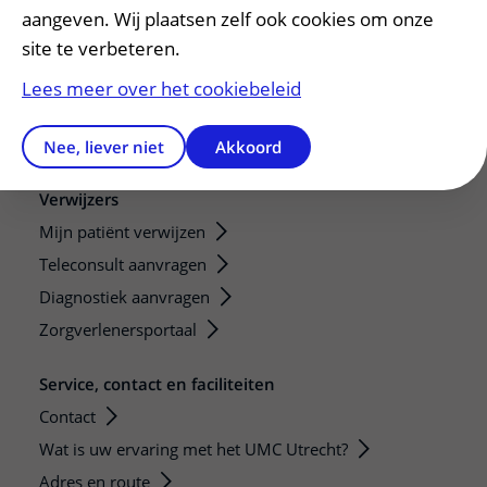
Research
aangeven. Wij plaatsen zelf ook cookies om onze
site te verbeteren.
Strategic programs
Research groups
Lees meer over het cookiebeleid
Researchers
Research technologies
Nee, liever niet
Akkoord
Verwijzers
Mijn patiënt verwijzen
Teleconsult aanvragen
Diagnostiek aanvragen
Zorgverlenersportaal
Service, contact en faciliteiten
Contact
Wat is uw ervaring met het UMC Utrecht?
Adres en route