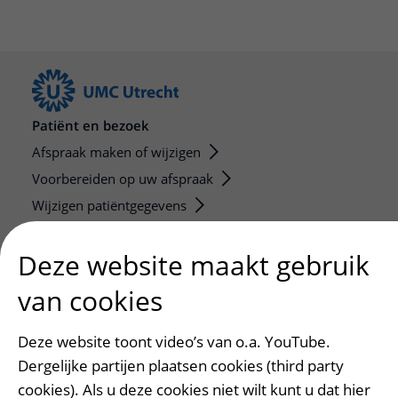
Patiënt en bezoek
Afspraak maken of wijzigen
Voorbereiden op uw afspraak
Wijzigen patiëntgegevens
Opvragen kopie dossier
Deze website maakt gebruik
Bezoektijden
van cookies
Onderwijs en onderzoek
Onze opleidingen
Deze website toont video’s van o.a. YouTube.
De Nieuwe Utrechtse School
Dergelijke partijen plaatsen cookies (third party
Stage en opleidingsplaatsen
cookies). Als u deze cookies niet wilt kunt u dat hier