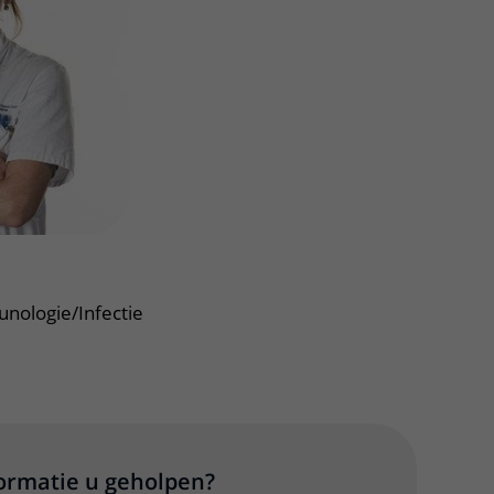
Contact met verpleegafdeling
Het Wilhelmina
Kinderziekenhuis
ologie/Infectie
formatie u geholpen?