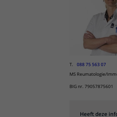
Het Wilhelmina
Bezoektijden
Kinderziekenhuis
Wijzigen patiëntgegevens
T.
088 75 563 07
MS Reumatologie/Immun
BIG nr. 79057875601
Heeft deze in