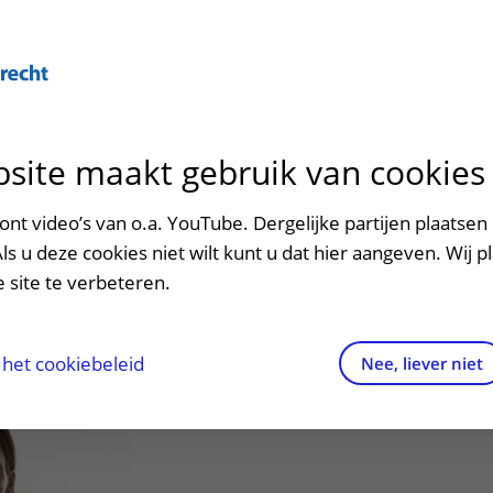
Over U
site maakt gebruik van cookies
n het ziekenhuis
Contact en route
Verwijzers
n
p bezoek in het UMC Utrecht
Mijn UMC Utrecht
Spoed
Patiënt verwijzen
nt video’s van o.a. YouTube. Dergelijke partijen plaatsen 
patiëntportaal
E.M. (Esther)
Als u deze cookies niet wilt kunt u dat hier aangeven. Wij p
potheek
Contactgegevens
Teleconsult aanvragen
 site te verbeteren.
inkels en restaurants
Route naar het ziekenhuis
Diagnostiek aanvragen
raak
ciliteiten en voorzieningen
Parkeren
Zorgverlenersportaal
het cookiebeleid
Nee, liever niet
ezoekregels
Wegwijs in het ziekenhuis
aliteit en veiligheid
Contact met polikliniek