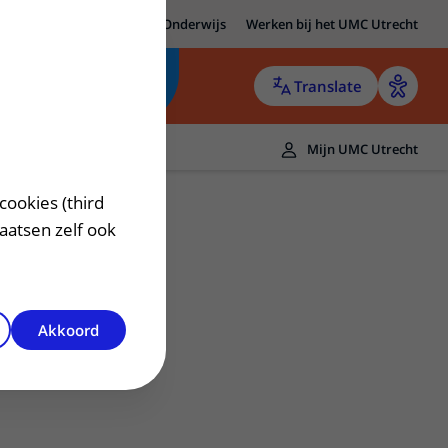
MC Utrecht
Research
Onderwijs
Werken bij het UMC Utrecht
Translate
Mijn UMC Utrecht
cookies (third
laatsen zelf ook
Akkoord
Contact