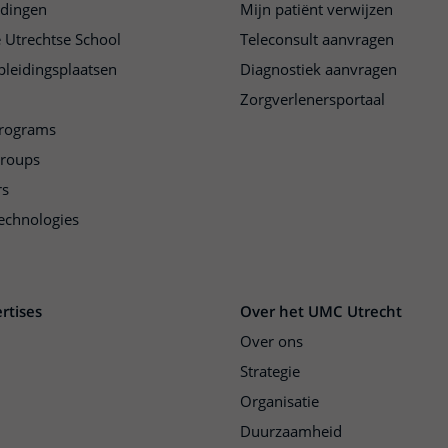
idingen
Mijn patiënt verwijzen
 Utrechtse School
Teleconsult aanvragen
pleidingsplaatsen
Diagnostiek aanvragen
Zorgverlenersportaal
programs
groups
rs
echnologies
rtises
Over het UMC Utrecht
Over ons
Strategie
Organisatie
Duurzaamheid