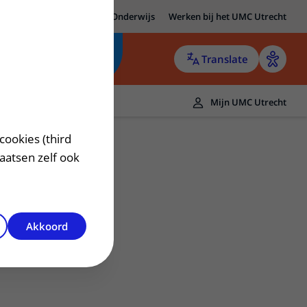
MC Utrecht
Research
Onderwijs
Werken bij het UMC Utrecht
Translate
Mijn UMC Utrecht
cookies (third
laatsen zelf ook
Akkoord
Contact