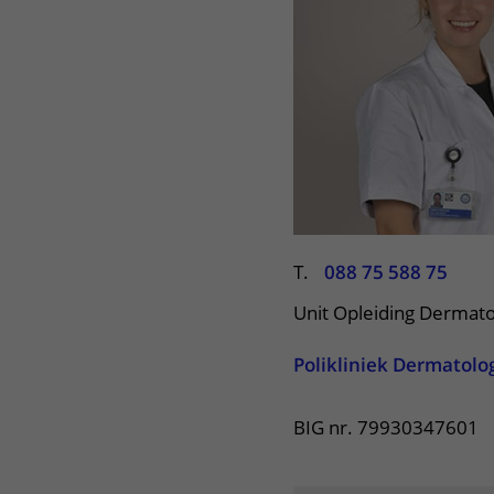
Het Wilhelmina
Bezoektijden
Kinderziekenhuis
Wijzigen patiëntgegevens
T.
088 75 588 75
Unit Opleiding Dermato
Polikliniek Dermatolo
BIG nr. 79930347601