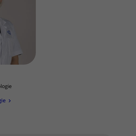
Contact met verpleegafdeling
Het Wilhelmina
Kinderziekenhuis
logie
gie