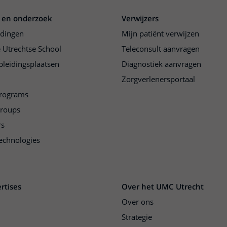
 en onderzoek
Verwijzers
idingen
Mijn patiënt verwijzen
 Utrechtse School
Teleconsult aanvragen
pleidingsplaatsen
Diagnostiek aanvragen
Zorgverlenersportaal
programs
groups
rs
echnologies
rtises
Over het UMC Utrecht
Over ons
Strategie