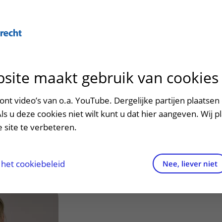
Over U
site maakt gebruik van cookies
n het ziekenhuis
Contact en route
Verwijzers
n
p bezoek in het UMC Utrecht
Mijn UMC Utrecht
Spoed
Patiënt verwijzen
nt video’s van o.a. YouTube. Dergelijke partijen plaatsen 
patiëntportaal
 T.G.
Als u deze cookies niet wilt kunt u dat hier aangeven. Wij p
potheek
Contactgegevens
Teleconsult aanvragen
 site te verbeteren.
inkels en restaurants
Route naar het ziekenhuis
Diagnostiek aanvragen
raak
ciliteiten en voorzieningen
Parkeren
Zorgverlenersportaal
het cookiebeleid
Nee, liever niet
ezoekregels
Wegwijs in het ziekenhuis
aliteit en veiligheid
Contact met polikliniek