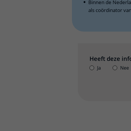
Binnen de Nederlan
als coördinator v
Heeft deze in
Ja
Nee