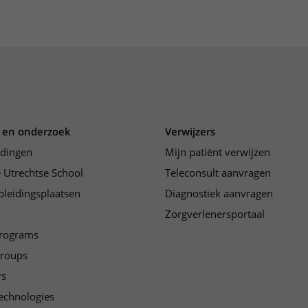
 en onderzoek
Verwijzers
idingen
Mijn patiënt verwijzen
 Utrechtse School
Teleconsult aanvragen
pleidingsplaatsen
Diagnostiek aanvragen
Zorgverlenersportaal
programs
groups
rs
echnologies