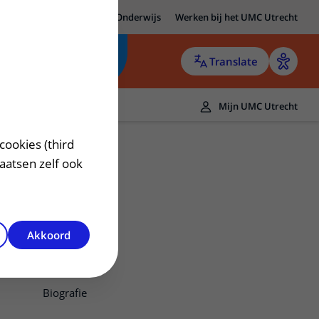
MC Utrecht
Research
Onderwijs
Werken bij het UMC Utrecht
Translate
Mijn UMC Utrecht
cookies (third
laatsen zelf ook
Akkoord
Contact
Biografie