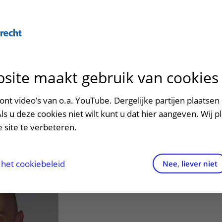
Over U
site maakt gebruik van cookies
n het ziekenhuis
Contact en route
Verwijzers
n
p bezoek in het UMC Utrecht
Mijn UMC Utrecht
Spoed
Patiënt verwijzen
nt video’s van o.a. YouTube. Dergelijke partijen plaatsen 
patiëntportaal
ers, M. (Metten)
Als u deze cookies niet wilt kunt u dat hier aangeven. Wij p
potheek
Contactgegevens
Teleconsult aanvragen
 site te verbeteren.
inkels en restaurants
Route naar het ziekenhuis
Diagnostiek aanvragen
d Zorglijn Affectieve en Psychotische stoornissen
raak
ciliteiten en voorzieningen
Parkeren
Zorgverlenersportaal
het cookiebeleid
Nee, liever niet
ezoekregels
Wegwijs in het ziekenhuis
aliteit en veiligheid
Contact met polikliniek