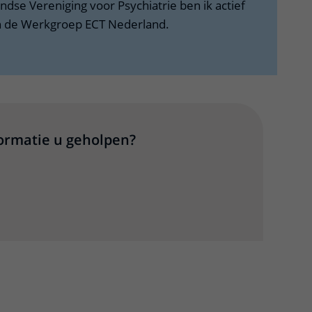
dse Vereniging voor Psychiatrie ben ik actief
an de Werkgroep ECT Nederland.
formatie u geholpen?