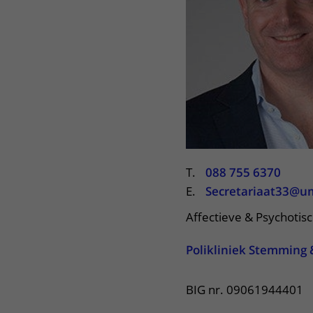
Het Wilhelmina
Bezoektijden
Kinderziekenhuis
Wijzigen patiëntgegevens
T.
088 755 6370
E.
Secretariaat33@um
Affectieve & Psychotis
Polikliniek Stemming 
BIG nr. 09061944401