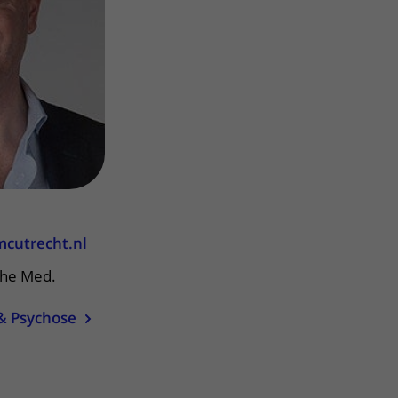
Contact met verpleegafdeling
Het Wilhelmina
Kinderziekenhuis
cutrecht.nl
che Med.
& Psychose