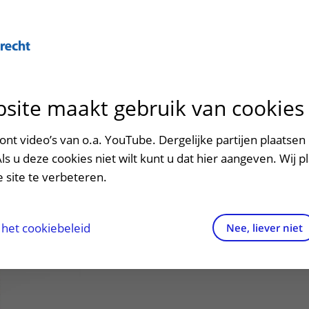
Over U
site maakt gebruik van cookies
n het ziekenhuis
Contact en route
Verwijzers
n
p bezoek in het UMC Utrecht
Mijn UMC Utrecht
Spoed
Patiënt verwijzen
nt video’s van o.a. YouTube. Dergelijke partijen plaatsen 
patiëntportaal
, F.J. (François)
Als u deze cookies niet wilt kunt u dat hier aangeven. Wij p
potheek
Contactgegevens
Teleconsult aanvragen
 site te verbeteren.
inkels en restaurants
Route naar het ziekenhuis
Diagnostiek aanvragen
 oncologisch chirurg
raak
ciliteiten en voorzieningen
Parkeren
Zorgverlenersportaal
het cookiebeleid
Nee, liever niet
ezoekregels
Wegwijs in het ziekenhuis
aliteit en veiligheid
Contact met polikliniek