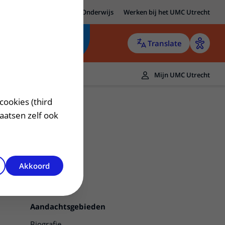
MC Utrecht
Research
Onderwijs
Werken bij het UMC Utrecht
Translate
Mijn UMC Utrecht
cookies (third
laatsen zelf ook
Akkoord
Contact
Aandachtsgebieden
Biografie