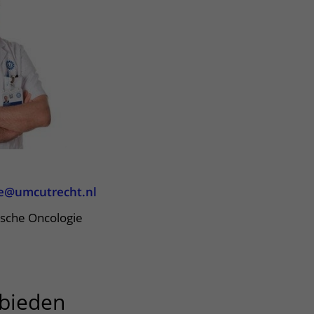
Contact met verpleegafdeling
Het Wilhelmina
Kinderziekenhuis
ie@umcutrecht.nl
ische Oncologie
bieden
uitklapper, klik om te op