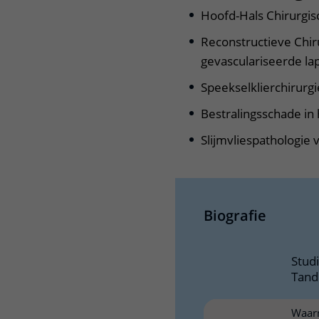
Hoofd-Hals Chirurgi
Reconstructieve Chirur
gevasculariseerde la
Speekselklierchirurgi
Bestralingsschade in
Slijmvliespathologie
Biografie
Stud
Tand
Waarn