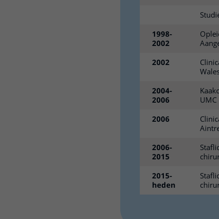
Stud
1998-
Oplei
2002
Aange
2002
Clini
Wales
2004-
Kaakc
2006
UMC 
2006
Clini
Aintr
2006-
Stafl
2015
chiru
2015-
Stafl
heden
chiru