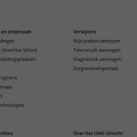
 en onderzoek
Verwijzers
idingen
Mijn patiënt verwijzen
 Utrechtse School
Teleconsult aanvragen
pleidingsplaatsen
Diagnostiek aanvragen
Zorgverlenersportaal
programs
groups
rs
echnologies
rtises
Over het UMC Utrecht