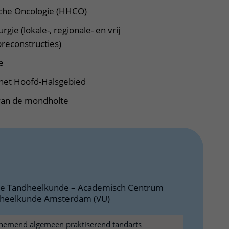
sche Oncologie (HHCO)
gie (lokale-, regionale- en vrij
preconstructies)
e
 het Hoofd-Halsgebied
 van de mondholte
ie Tandheelkunde – Academisch Centrum
heelkunde Amsterdam (VU)
emend algemeen praktiserend tandarts