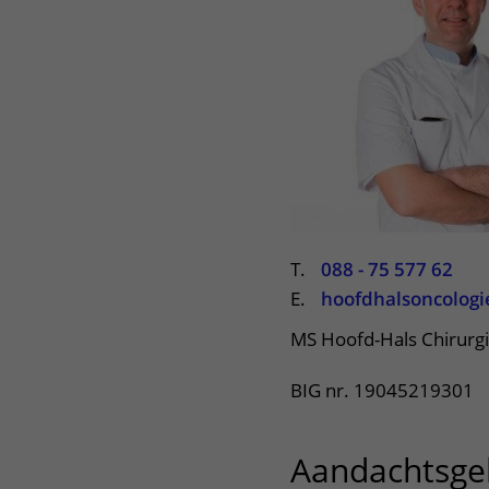
Het Wilhelmina
Bezoektijden
Kinderziekenhuis
Wijzigen patiëntgegevens
T.
088 - 75 577 62
E.
hoofdhalsoncolog
MS Hoofd-Hals Chirurg
BIG nr. 19045219301
Aandachtsge