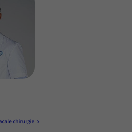
Contact met verpleegafdeling
Het Wilhelmina
Kinderziekenhuis
l
acale chirurgie