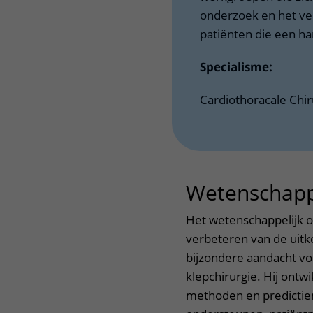
onderzoek en het ve
patiënten die een ha
Specialisme:
Cardiothoracale Chir
Wetenschapp
Het wetenschappelijk o
verbeteren van de uitk
bijzondere aandacht voo
klepchirurgie. Hij ontwi
methoden en predictiem