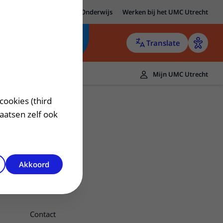
MC Utrecht
Research
Onderwijs
Werken bij het UMC Utrecht
Translate
Mijn UMC Utrecht
cookies (third
laatsen zelf ook
Akkoord
Contact