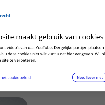
Over U
site maakt gebruik van cookies
n het ziekenhuis
Contact en route
Verwijzers
n
p bezoek in het UMC Utrecht
Mijn UMC Utrecht
Spoed
Patiënt verwijzen
nt video’s van o.a. YouTube. Dergelijke partijen plaatsen 
patiëntportaal
 Mokhles, M.M.
Als u deze cookies niet wilt kunt u dat hier aangeven. Wij p
potheek
Contactgegevens
Teleconsult aanvragen
 site te verbeteren.
a)
inkels en restaurants
Route naar het ziekenhuis
Diagnostiek aanvragen
raak
ciliteiten en voorzieningen
Parkeren
Zorgverlenersportaal
het cookiebeleid
Nee, liever niet
g
ezoekregels
Wegwijs in het ziekenhuis
aliteit en veiligheid
Contact met polikliniek