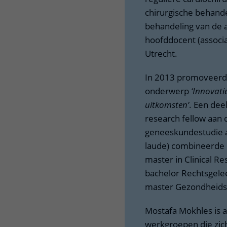
chirurgische behande
behandeling van de ao
hoofddocent (associ
Utrecht.
In 2013 promoveerde
onderwerp
‘Innovati
uitkomsten’
. Een dee
research fellow aan d
geneeskundestudie a
laude) combineerde 
master in Clinical R
bachelor Rechtsgelee
master Gezondheidsr
Mostafa Mokhles is ac
werkgroepen die zich