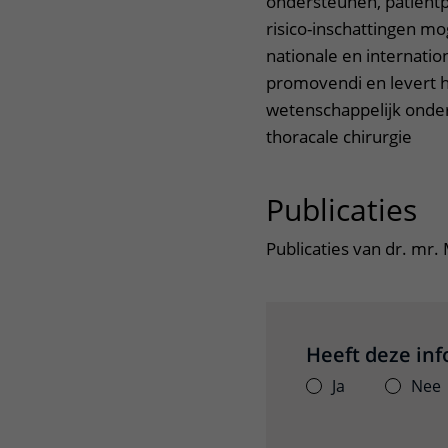
ondersteunen, patiëntp
risico-inschattingen mo
nationale en internatio
promovendi en levert hi
wetenschappelijk onderz
thoracale chirurgie
Publicaties
ui
Publicaties van dr. mr
Heeft deze in
Ja
Nee