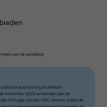
bieden
uitklapper, klik om te op
ngrepen aan de aortaklep
ardiothoracaal chirurg en klinisch
inds november 2020 verbonden aan de
cale Chirurgie van het UMC Utrecht. Naast de
gie is hij gespecialiseerd in aortachirurgie, de