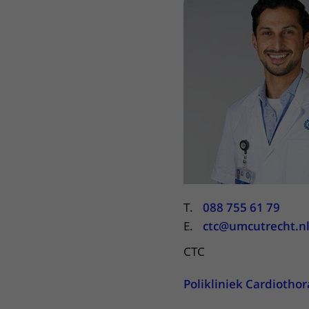
Het Wilhelmina
Bezoektijden
Kinderziekenhuis
Wijzigen patiëntgegevens
T.
088 755 61 79
E.
ctc@umcutrecht.n
CTC
Polikliniek Cardiothor