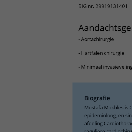
BIG nr. 29919131401
Aandachtsge
- Aortachirurgie
- Hartfalen chirurgie
- Minimaal invasieve i
Biografie
Mostafa Mokhles is C
epidemioloog, en s
afdeling Cardiothora
reguliere cardiochirur