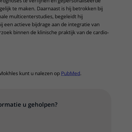
rognoses te verfijnen en gepersonaliseerde
gelijk te maken. Daarnaast is hij betrokken bij
nale multicenterstudies, begeleidt hij
j een actieve bijdrage aan de integratie van
oek binnen de klinische praktijk van de cardio-
tklapper, klik om te openen
. Mokhles kunt u nalezen op
PubMed
.
formatie u geholpen?