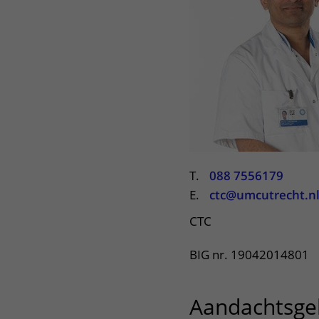
Het Wilhelmina
Bezoektijden
Kinderziekenhuis
Wijzigen patiëntgegevens
T.
088 7556179
E.
ctc@umcutrecht.n
CTC
BIG nr. 19042014801
Aandachtsge