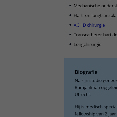
Mechanische onderste
Hart- en longtranspla
ACHD chirurgie
Transcatheter hartkl
Longchirurgie
Biografie
Na zijn studie gene
Ramjankhan opgeleid 
Utrecht.
Hij is medisch specia
fellowship van 2 jaa