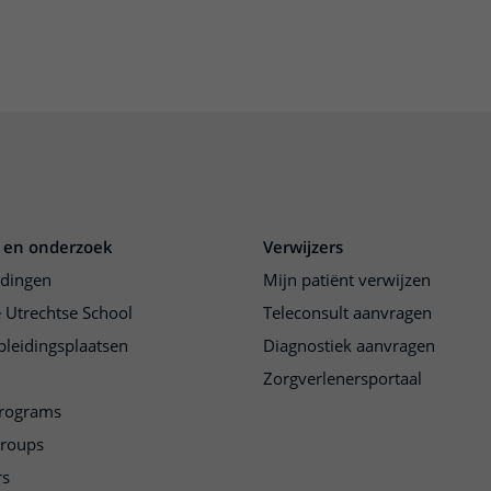
 en onderzoek
Verwijzers
idingen
Mijn patiënt verwijzen
 Utrechtse School
Teleconsult aanvragen
pleidingsplaatsen
Diagnostiek aanvragen
Zorgverlenersportaal
programs
groups
rs