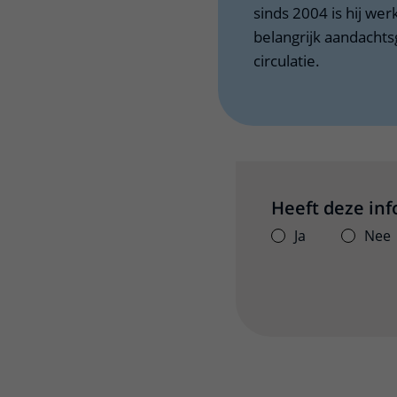
sinds 2004 is hij wer
belangrijk aandacht
circulatie.
Heeft deze in
Ja
Nee