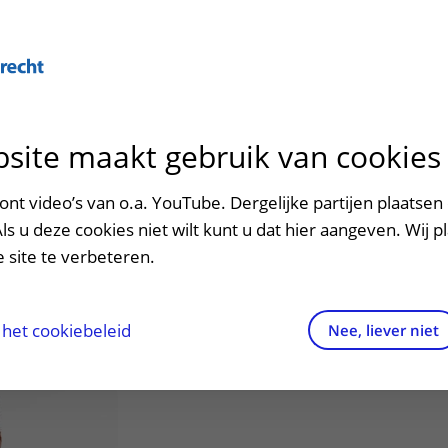
Over U
site maakt gebruik van cookies
n het ziekenhuis
Contact en route
Verwijzers
n
p bezoek in het UMC Utrecht
Mijn UMC Utrecht
Spoed
Patiënt verwijzen
nt video’s van o.a. YouTube. Dergelijke partijen plaatsen 
patiëntportaal
jankhan , F.Z.
Als u deze cookies niet wilt kunt u dat hier aangeven. Wij p
potheek
Contactgegevens
Teleconsult aanvragen
 site te verbeteren.
inkels en restaurants
Route naar het ziekenhuis
Diagnostiek aanvragen
g
raak
ciliteiten en voorzieningen
Parkeren
Zorgverlenersportaal
het cookiebeleid
Nee, liever niet
ezoekregels
Wegwijs in het ziekenhuis
aliteit en veiligheid
Contact met polikliniek