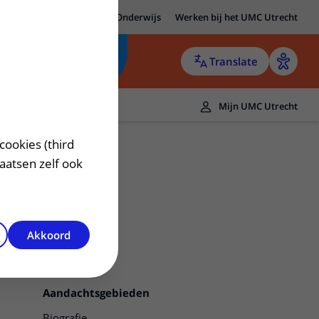
MC Utrecht
Research
Onderwijs
Werken bij het UMC Utrecht
Translate
Mijn UMC Utrecht
cookies (third
laatsen zelf ook
Akkoord
Contact
Aandachtsgebieden
Biografie