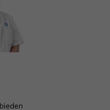
Contact met verpleegafdeling
Het Wilhelmina
Kinderziekenhuis
l
bieden
uitklapper, klik om te op