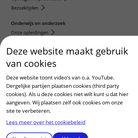
Bezoektijden
Onderwijs en onderzoek
Onze opleidingen
De Nieuwe Utrechtse School
Deze website maakt gebruik
Stage en opleidingsplaatsen
van cookies
Research
Strategic programs
Deze website toont video’s van o.a. YouTube.
Research groups
Dergelijke partijen plaatsen cookies (third party
Researchers
cookies). Als u deze cookies niet wilt kunt u dat hier
Research technologies
aangeven. Wij plaatsen zelf ook cookies om onze
site te verbeteren.
Verwijzers
Lees meer over het cookiebeleid
Mijn patiënt verwijzen
Teleconsult aanvragen