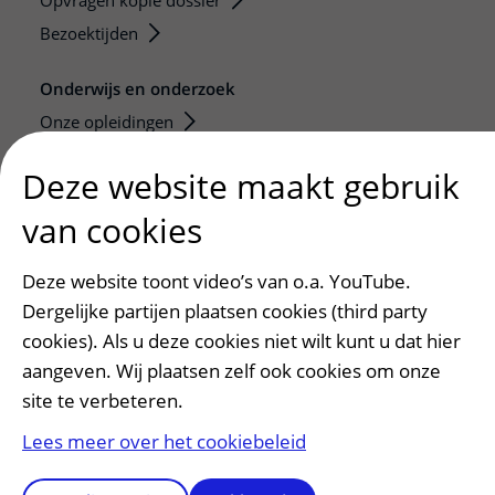
Opvragen kopie dossier
Bezoektijden
Onderwijs en onderzoek
Onze opleidingen
De Nieuwe Utrechtse School
Deze website maakt gebruik
Stage en opleidingsplaatsen
van cookies
Research
Strategic programs
Deze website toont video’s van o.a. YouTube.
Research groups
Dergelijke partijen plaatsen cookies (third party
Researchers
cookies). Als u deze cookies niet wilt kunt u dat hier
Research technologies
aangeven. Wij plaatsen zelf ook cookies om onze
site te verbeteren.
Verwijzers
Lees meer over het cookiebeleid
Mijn patiënt verwijzen
Teleconsult aanvragen