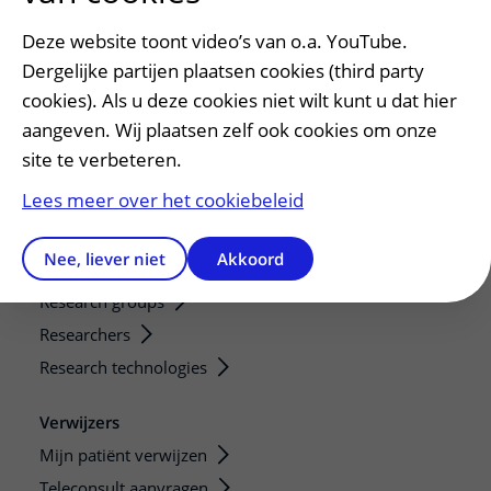
Opvragen kopie dossier
Deze website toont video’s van o.a. YouTube.
Bezoektijden
Dergelijke partijen plaatsen cookies (third party
cookies). Als u deze cookies niet wilt kunt u dat hier
Onderwijs en onderzoek
aangeven. Wij plaatsen zelf ook cookies om onze
Onze opleidingen
site te verbeteren.
De Nieuwe Utrechtse School
Lees meer over het cookiebeleid
Stage en opleidingsplaatsen
Research
Nee, liever niet
Akkoord
Strategic programs
Research groups
Researchers
Research technologies
Verwijzers
Mijn patiënt verwijzen
Teleconsult aanvragen