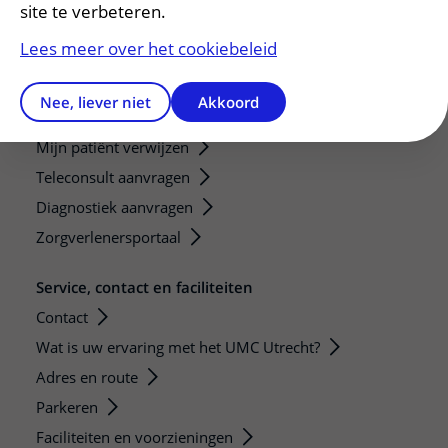
Research groups
site te verbeteren.
Researchers
Lees meer over het cookiebeleid
Research technologies
Nee, liever niet
Akkoord
Verwijzers
Mijn patiënt verwijzen
Teleconsult aanvragen
Diagnostiek aanvragen
Zorgverlenersportaal
Service, contact en faciliteiten
Contact
Wat is uw ervaring met het UMC Utrecht?
Adres en route
Parkeren
Faciliteiten en voorzieningen