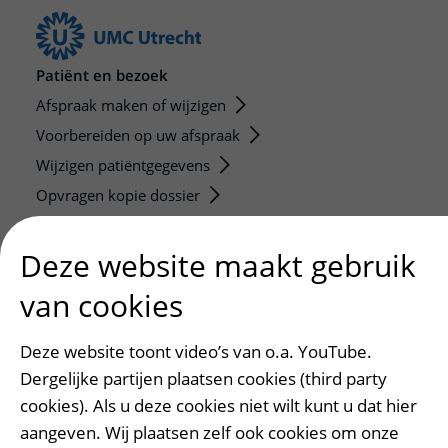
Patiënt en bezoek
Afspraak maken of wijzigen
Voorbereiden op uw afspraak
Wijzigen patiëntgegevens
Opvragen kopie dossier
Bezoektijden
Deze website maakt gebruik
Onderwijs en onderzoek
van cookies
Onze opleidingen
De Nieuwe Utrechtse School
Deze website toont video’s van o.a. YouTube.
Stage en opleidingsplaatsen
Dergelijke partijen plaatsen cookies (third party
Research
cookies). Als u deze cookies niet wilt kunt u dat hier
Strategic programs
aangeven. Wij plaatsen zelf ook cookies om onze