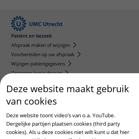
Patiënt en bezoek
Afspraak maken of wijzigen
Voorbereiden op uw afspraak
Wijzigen patiëntgegevens
Opvragen kopie dossier
Bezoektijden
Deze website maakt gebruik
van cookies
Onderwijs en onderzoek
Onze opleidingen
Deze website toont video’s van o.a. YouTube.
De Nieuwe Utrechtse School
Dergelijke partijen plaatsen cookies (third party
Stage en opleidingsplaatsen
cookies). Als u deze cookies niet wilt kunt u dat hier
Research