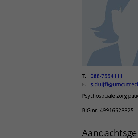
Het Wilhelmina
Bezoektijden
Kinderziekenhuis
Wijzigen patiëntgegevens
T.
088-7554111
E.
s.duijff@umcutrec
Psychosociale zorg pat
BIG nr. 49916628825
Aandachtsge