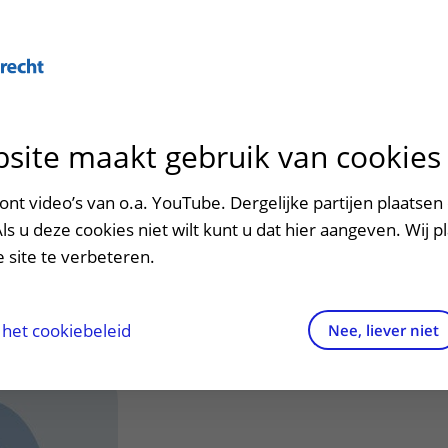
Over U
site maakt gebruik van cookies
n het ziekenhuis
Contact en route
Verwijzers
n
p bezoek in het UMC Utrecht
Mijn UMC Utrecht
Spoed
Patiënt verwijzen
nt video’s van o.a. YouTube. Dergelijke partijen plaatsen 
patiëntportaal
.N. (Sasja)
Als u deze cookies niet wilt kunt u dat hier aangeven. Wij p
potheek
Contactgegevens
Teleconsult aanvragen
 site te verbeteren.
inkels en restaurants
Route naar het ziekenhuis
Diagnostiek aanvragen
loog & onderzoeker
raak
ciliteiten en voorzieningen
Parkeren
Zorgverlenersportaal
het cookiebeleid
Nee, liever niet
ezoekregels
Wegwijs in het ziekenhuis
aliteit en veiligheid
Contact met polikliniek