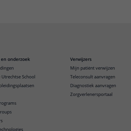
 en onderzoek
Verwijzers
idingen
Mijn patiënt verwijzen
 Utrechtse School
Teleconsult aanvragen
pleidingsplaatsen
Diagnostiek aanvragen
Zorgverlenersportaal
programs
groups
rs
echnologies