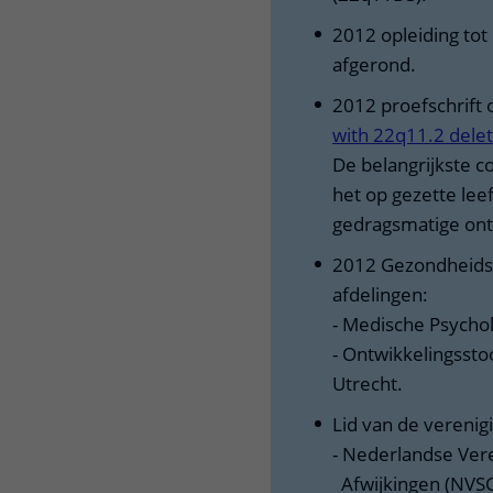
2012 opleiding to
afgerond.
2012 proefschrift
with 22q11.2 dele
De belangrijkste co
het op gezette lee
gedragsmatige ont
2012 Gezondheidsz
afdelingen:
- Medische Psycho
- Ontwikkelingssto
Utrecht.
Lid van de verenig
- Nederlandse Vere
Afwijkingen (NVS