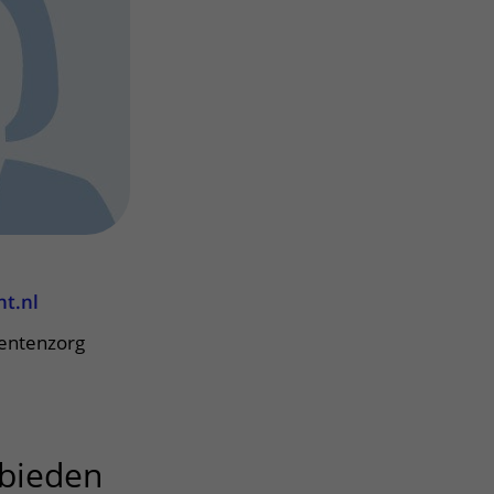
Contact met verpleegafdeling
Het Wilhelmina
Kinderziekenhuis
ht.nl
ientenzorg
bieden
uitklapper, klik om te op