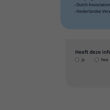
- Dutch Associatio
- Nederlandse Ver
Heeft deze in
Ja
Nee