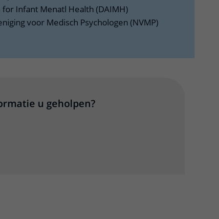
n for Infant Menatl Health (DAIMH)
eniging voor Medisch Psychologen (NVMP)
formatie u geholpen?