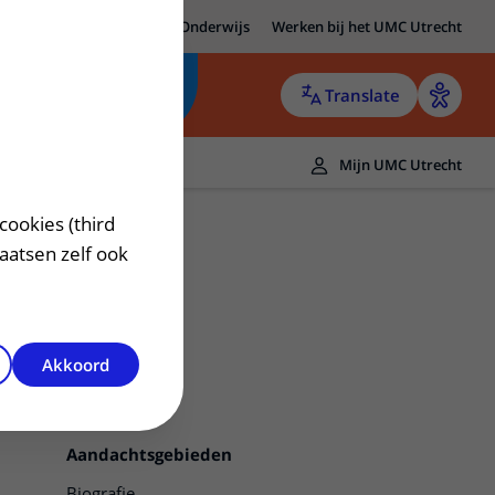
MC Utrecht
Research
Onderwijs
Werken bij het UMC Utrecht
Translate
Mijn UMC Utrecht
cookies (third
laatsen zelf ook
Akkoord
Contact
Aandachtsgebieden
Biografie