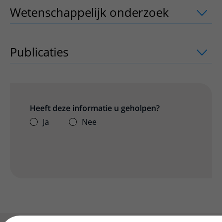
Wetenschappelijk onderzoek
uitklappe
Publicaties
uitklapper, klik om te open
Heeft deze informatie u geholpen?
Ja
Nee