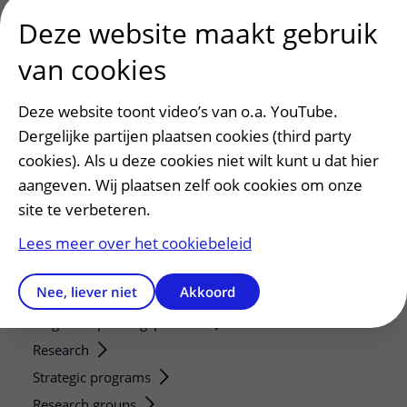
Deze website maakt gebruik
Patiënt en bezoek
van cookies
Afspraak maken of wijzigen
Deze website toont video’s van o.a. YouTube.
Voorbereiden op uw afspraak
Dergelijke partijen plaatsen cookies (third party
Wijzigen patiëntgegevens
cookies). Als u deze cookies niet wilt kunt u dat hier
Opvragen kopie dossier
aangeven. Wij plaatsen zelf ook cookies om onze
Bezoektijden
site te verbeteren.
Onderwijs en onderzoek
Lees meer over het cookiebeleid
Onze opleidingen
Nee, liever niet
Akkoord
De Nieuwe Utrechtse School
Stage en opleidingsplaatsen
Research
Strategic programs
Research groups