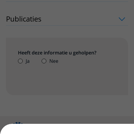
Publicaties
uitklapper, klik om te open
Heeft deze informatie u geholpen?
Ja
Nee