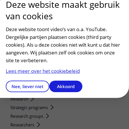
Deze website maakt gebruik
Patiënt en bezoek
van cookies
Afspraak maken of wijzigen
Voorbereiden op uw afspraak
Deze website toont video’s van o.a. YouTube.
Wijzigen patiëntgegevens
Dergelijke partijen plaatsen cookies (third party
Opvragen kopie dossier
cookies). Als u deze cookies niet wilt kunt u dat hier
Bezoektijden
aangeven. Wij plaatsen zelf ook cookies om onze
site te verbeteren.
Onderwijs en onderzoek
Lees meer over het cookiebeleid
Onze opleidingen
De Nieuwe Utrechtse School
Nee, liever niet
Akkoord
Stage en opleidingsplaatsen
Research
Strategic programs
Research groups
Researchers