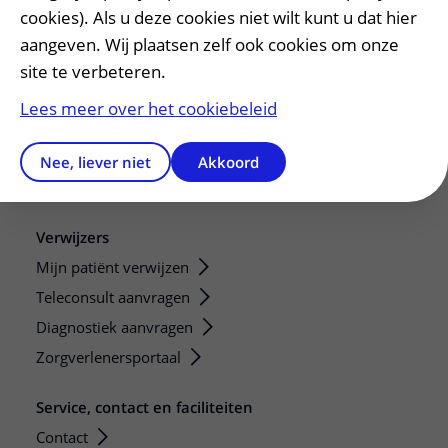
De Nieuwe Utrechtse School
cookies). Als u deze cookies niet wilt kunt u dat hier
Stage en opleidingsplaatsen
aangeven. Wij plaatsen zelf ook cookies om onze
Research
site te verbeteren.
Strategic programs
Lees meer over het cookiebeleid
Research groups
Researchers
Nee, liever niet
Akkoord
Research technologies
Verwijzers
Mijn patiënt verwijzen
Teleconsult aanvragen
Diagnostiek aanvragen
Zorgverlenersportaal
Service, contact en faciliteiten
Contact