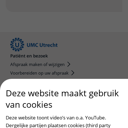
Patiënt en bezoek
Afspraak maken of wijzigen
Voorbereiden op uw afspraak
Wijzigen patiëntgegevens
Deze website maakt gebruik
Opvragen kopie dossier
Bezoektijden
van cookies
Onderwijs en onderzoek
Deze website toont video’s van o.a. YouTube.
Onze opleidingen
Dergelijke partijen plaatsen cookies (third party