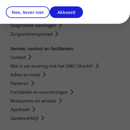
Mijn patiënt verwijzen
Nee, liever niet
Akkoord
Teleconsult aanvragen
Diagnostiek aanvragen
Zorgverlenersportaal
Service, contact en faciliteiten
Contact
Wat is uw ervaring met het UMC Utrecht?
Adres en route
Parkeren
Faciliteiten en voorzieningen
Restaurants en winkels
Apotheek
Gastenverblijf