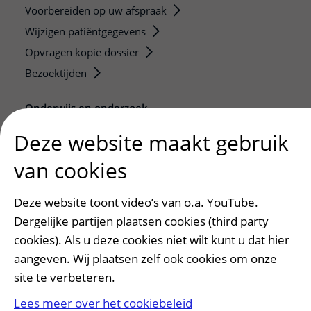
Voorbereiden op uw afspraak
Wijzigen patiëntgegevens
Opvragen kopie dossier
Bezoektijden
Onderwijs en onderzoek
Onze opleidingen
Deze website maakt gebruik
De Nieuwe Utrechtse School
van cookies
Stage en opleidingsplaatsen
Research
Deze website toont video’s van o.a. YouTube.
Strategic programs
Dergelijke partijen plaatsen cookies (third party
Research groups
cookies). Als u deze cookies niet wilt kunt u dat hier
Researchers
aangeven. Wij plaatsen zelf ook cookies om onze
Research technologies
site te verbeteren.
Lees meer over het cookiebeleid
Verwijzers