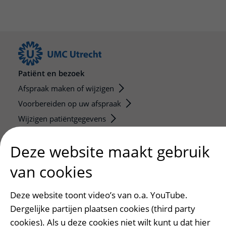
Patiënt en bezoek
Afspraak maken of wijzigen
Voorbereiden op uw afspraak
Wijzigen patiëntgegevens
Opvragen kopie dossier
Deze website maakt gebruik
Bezoektijden
van cookies
Onderwijs en onderzoek
Onze opleidingen
Deze website toont video’s van o.a. YouTube.
De Nieuwe Utrechtse School
Dergelijke partijen plaatsen cookies (third party
Stage en opleidingsplaatsen
cookies). Als u deze cookies niet wilt kunt u dat hier