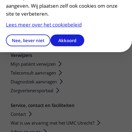
Research
aangeven. Wij plaatsen zelf ook cookies om onze
site te verbeteren.
Strategic programs
Research groups
Lees meer over het cookiebeleid
Researchers
Nee, liever niet
Akkoord
Research technologies
Verwijzers
Mijn patiënt verwijzen
Teleconsult aanvragen
Diagnostiek aanvragen
Zorgverlenersportaal
Service, contact en faciliteiten
Contact
Wat is uw ervaring met het UMC Utrecht?
Adres en route