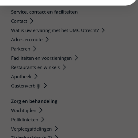
Service, contact en faciliteiten
Contact
Wat is uw ervaring met het UMC Utrecht?
Adres en route
Parkeren
Faciliteiten en voorzieningen
Restaurants en winkels
Apotheek
Gastenverblijf
Zorg en behandeling
Wachttijden
Poliklinieken
Verpleegafdelingen