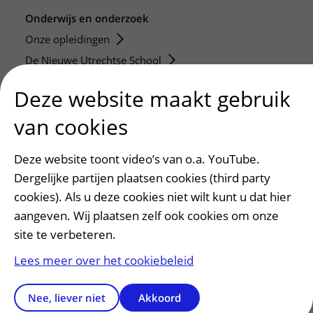
Onderwijs en onderzoek
Onze opleidingen
De Nieuwe Utrechtse School
Stage en opleidingsplaatsen
Deze website maakt gebruik
Research
van cookies
Strategic programs
Research groups
Deze website toont video’s van o.a. YouTube.
Researchers
Dergelijke partijen plaatsen cookies (third party
Research technologies
cookies). Als u deze cookies niet wilt kunt u dat hier
aangeven. Wij plaatsen zelf ook cookies om onze
Verwijzers
site te verbeteren.
Mijn patiënt verwijzen
Lees meer over het cookiebeleid
Teleconsult aanvragen
Diagnostiek aanvragen
Nee, liever niet
Akkoord
Zorgverlenersportaal