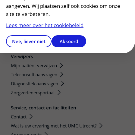
Research
aangeven. Wij plaatsen zelf ook cookies om onze
site te verbeteren.
Strategic programs
Research groups
Lees meer over het cookiebeleid
Researchers
Nee, liever niet
Akkoord
Research technologies
Verwijzers
Mijn patiënt verwijzen
Teleconsult aanvragen
Diagnostiek aanvragen
Zorgverlenersportaal
Service, contact en faciliteiten
Contact
Wat is uw ervaring met het UMC Utrecht?
Adres en route