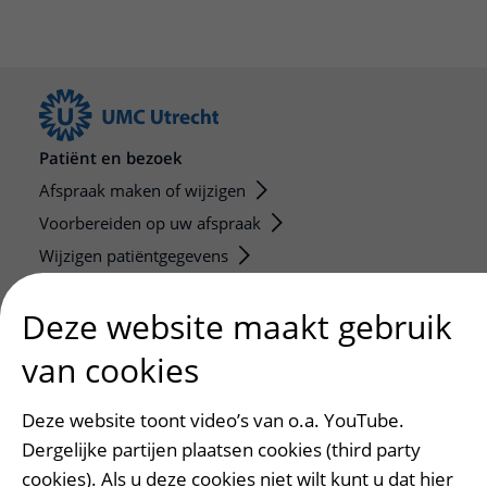
Patiënt en bezoek
Afspraak maken of wijzigen
Voorbereiden op uw afspraak
Wijzigen patiëntgegevens
Opvragen kopie dossier
Deze website maakt gebruik
Bezoektijden
van cookies
Onderwijs en onderzoek
Onze opleidingen
Deze website toont video’s van o.a. YouTube.
De Nieuwe Utrechtse School
Dergelijke partijen plaatsen cookies (third party
Stage en opleidingsplaatsen
cookies). Als u deze cookies niet wilt kunt u dat hier