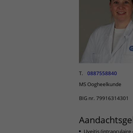
Het Wilhelmina
Bezoektijden
Kinderziekenhuis
Wijzigen patiëntgegevens
T.
0887558840
MS Oogheelkunde
BIG nr. 79916314301
Aandachtsge
Uveitis (intraoculair