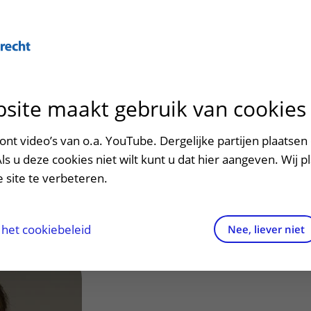
Over U
site maakt gebruik van cookies
n het ziekenhuis
Contact en route
Verwijzers
n
p bezoek in het UMC Utrecht
Mijn UMC Utrecht
Spoed
Patiënt verwijzen
nt video’s van o.a. YouTube. Dergelijke partijen plaatsen 
patiëntportaal
, S.M. (Susanne)
Als u deze cookies niet wilt kunt u dat hier aangeven. Wij p
potheek
Contactgegevens
Teleconsult aanvragen
 site te verbeteren.
inkels en restaurants
Route naar het ziekenhuis
Diagnostiek aanvragen
raak
ciliteiten en voorzieningen
Parkeren
Zorgverlenersportaal
het cookiebeleid
Nee, liever niet
ezoekregels
Wegwijs in het ziekenhuis
aliteit en veiligheid
Contact met polikliniek