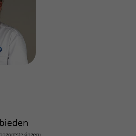
Contact met verpleegafdeling
Het Wilhelmina
Kinderziekenhuis
bieden
uitklapper, klik om te op
e oogontstekingen)