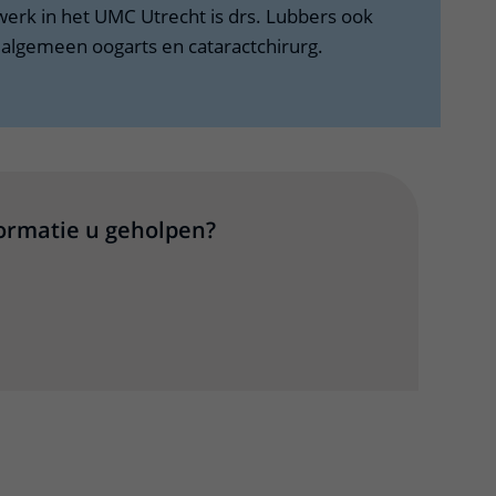
werk in het UMC Utrecht is drs. Lubbers ook
 algemeen oogarts en cataractchirurg.
formatie u geholpen?