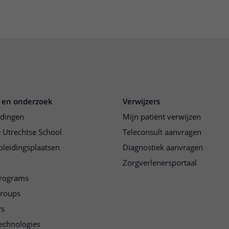
 en onderzoek
Verwijzers
idingen
Mijn patiënt verwijzen
 Utrechtse School
Teleconsult aanvragen
pleidingsplaatsen
Diagnostiek aanvragen
Zorgverlenersportaal
programs
groups
rs
echnologies