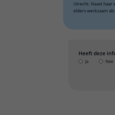
Utrecht. Naast haar 
elders werkzaam als
Heeft deze in
Ja
Nee