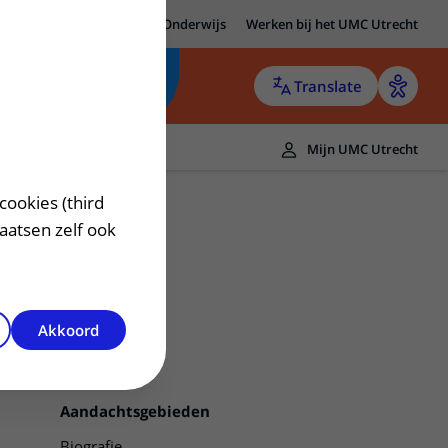
MC Utrecht
Research
Onderwijs
Werken bij het UMC Utrecht
Translate
Mijn UMC Utrecht
cookies (third
laatsen zelf ook
Akkoord
Contact
Aandachtsgebieden
Biografie