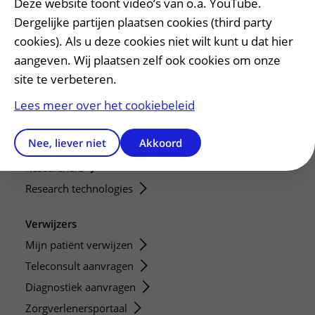
Deze website toont video’s van o.a. YouTube.
Onderwijs en onderzoek
Dergelijke partijen plaatsen cookies (third party
cookies). Als u deze cookies niet wilt kunt u dat hier
Onze opleidingen
aangeven. Wij plaatsen zelf ook cookies om onze
De Nieuwe Utrechtse School
site te verbeteren.
Stage en opleidingsplaatsen
Lees meer over het cookiebeleid
Research
Strategic programs
Nee, liever niet
Akkoord
Research groups
Researchers
Research technologies
Verwijzers
Mijn patiënt verwijzen
Teleconsult aanvragen
Diagnostiek aanvragen
Zorgverlenersportaal