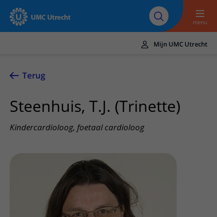
Naar hoofdinhoud
Over UMC
Werken bij het UMC
Research
Onderwijs
Utrecht
Utrecht
menu
Mijn UMC Utrecht
Translate
UMC Utrecht
Terug
Home
Steenhuis, T.J. (Trinette)
Zorg en behandeling
Kindercardioloog, foetaal cardioloog
Ziekten en aandoeningen
Afspraak en opname
Behandelingen
Afspraak maken of wijzigen
In het ziekenhuis
Poliklinieken
Bezoek aan de polikliniek
Op bezoek in het UMC Utrecht
Contact en route
Verpleegafdelingen
Opname in het ziekenhuis
Apotheek
Spoed
Verwijzers
Onze zorgverleners
Voorbereiding op uw afspraak
Winkels en restaurants
Contactgegevens
Patiënt verwijzen