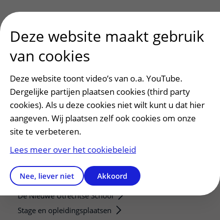
Deze website maakt gebruik
van cookies
Patiënt en bezoek
Deze website toont video’s van o.a. YouTube.
Afspraak maken of wijzigen
Dergelijke partijen plaatsen cookies (third party
Voorbereiden op uw afspraak
cookies). Als u deze cookies niet wilt kunt u dat hier
Wijzigen patiëntgegevens
aangeven. Wij plaatsen zelf ook cookies om onze
Opvragen kopie dossier
site te verbeteren.
Bezoektijden
Lees meer over het cookiebeleid
Onderwijs en onderzoek
Nee, liever niet
Akkoord
Onze opleidingen
De Nieuwe Utrechtse School
Stage en opleidingsplaatsen