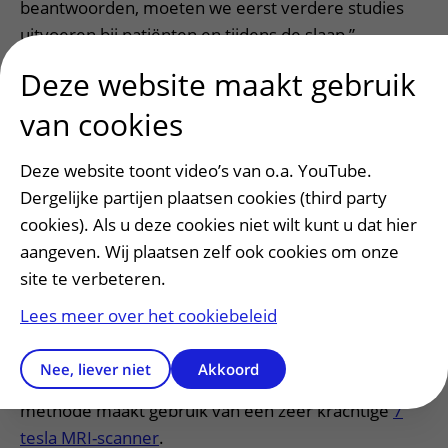
beantwoorden, moeten we eerst verdere studies
uitvoeren bij patiënten en tijdens de slaap,”
zegt Marius. “Maar één ding is duidelijk: deze
Deze website maakt gebruik
ontdekking verandert hoe we naar het brein
van cookies
kijken.”
Hoe werkt de nieuwe MRI-techniek?
Deze website toont video’s van o.a. YouTube.
Dergelijke partijen plaatsen cookies (third party
Elke seconde pompt het hart bloed naar het brein.
cookies). Als u deze cookies niet wilt kunt u dat hier
Daardoor zwellen bloedvaten een klein beetje op en
aangeven. Wij plaatsen zelf ook cookies om onze
beweegt het omliggende hersenweefsel subtiel
site te verbeteren.
mee.
Lees meer over het cookiebeleid
Onderzoekers brachten deze minuscule
bewegingen in kaart met een nieuwe techniek: iMRE
Nee, liever niet
Akkoord
(intrinsic Magnetic Resonance Elastography). Deze
methode maakt gebruik van een zeer krachtige
7
tesla MRI-scanner
.