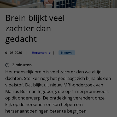
Meer UMC Utrecht
Onderzoeken en diagnostiek
Bloedprikken
Faciliteiten en voorzieningen
Route naar het ziekenhuis
Teleconsult aanvragen
Het Wilhelmina Kinderziekenhuis
Over UMC Utrecht
Wachttijden
Bezoekregels
Brein blijkt veel
Parkeren
Diagnostiek aanvragen
Research
Bezoektijden
Kwaliteit en veiligheid
Wegwijs in het ziekenhuis
zachter dan
Zorgverlenersportaal
Onderwijs
Wijzigen patiëntgegevens
Contact met polikliniek
gedacht
Mijn UMC Utrecht patiëntportaal
Werken bij het UMC Utrecht
Contact met verpleegafdeling
Het Wilhelmina Kinderziekenhuis
01-05-2026
|
Hersenen
|
Nieuws
2 minuten
Het menselijk brein is veel zachter dan we altijd
dachten. Sterker nog: het gedraagt zich bijna als een
vloeistof. Dat blijkt uit nieuw MRI-onderzoek van
Marius Burman Ingeberg, die op 1 mei promoveert
op dit onderwerp. De ontdekking verandert onze
kijk op de hersenen en kan helpen om
hersenaandoeningen beter te begrijpen.