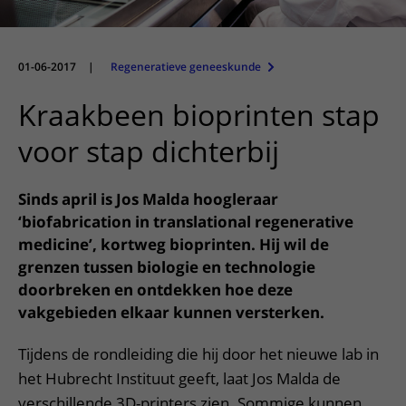
Meer UMC Utrecht
Onderzoeken en diagnostiek
Bloedprikken
Faciliteiten en voorzieningen
Route naar het ziekenhuis
Teleconsult aanvragen
Het Wilhelmina Kinderziekenhuis
Over UMC Utrecht
Wachttijden
Bezoekregels
Parkeren
Diagnostiek aanvragen
01-06-2017
|
Regeneratieve geneeskunde
Research
Bezoektijden
Kwaliteit en veiligheid
Wegwijs in het ziekenhuis
Zorgverlenersportaal
Kraakbeen bioprinten stap
Onderwijs
Wijzigen patiëntgegevens
Contact met polikliniek
Mijn UMC Utrecht patiëntportaal
voor stap dichterbij
Werken bij het UMC Utrecht
Contact met verpleegafdeling
Het Wilhelmina Kinderziekenhuis
Sinds april is Jos Malda hoogleraar
‘biofabrication in translational regenerative
medicine’, kortweg bioprinten. Hij wil de
grenzen tussen biologie en technologie
doorbreken en ontdekken hoe deze
vakgebieden elkaar kunnen versterken.
Tijdens de rondleiding die hij door het nieuwe lab in
het Hubrecht Instituut geeft, laat Jos Malda de
verschillende 3D-printers zien. Sommige kunnen