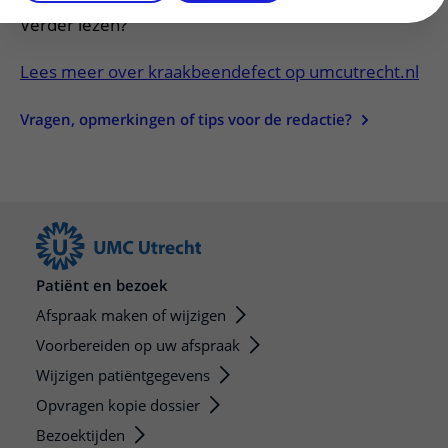
Verder lezen?
Lees meer over kraakbeendefect op umcutrecht.nl
Vragen, opmerkingen of tips voor de redactie?
Patiënt en bezoek
Afspraak maken of wijzigen
Voorbereiden op uw afspraak
Wijzigen patiëntgegevens
Opvragen kopie dossier
Bezoektijden