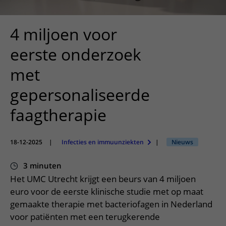
Meer UMC Utrecht
Onderzoeken en diagnostiek
Bloedprikken
Faciliteiten en voorzieningen
Route naar het ziekenhuis
Teleconsult aanvragen
Het Wilhelmina Kinderziekenhuis
Over UMC Utrecht
Wachttijden
Bezoekregels
4 miljoen voor
Parkeren
Diagnostiek aanvragen
Research
Bezoektijden
Kwaliteit en veiligheid
Wegwijs in het ziekenhuis
eerste onderzoek
Zorgverlenersportaal
Onderwijs
Wijzigen patiëntgegevens
Contact met polikliniek
met
Mijn UMC Utrecht patiëntportaal
Werken bij het UMC Utrecht
Contact met verpleegafdeling
gepersonaliseerde
Het Wilhelmina Kinderziekenhuis
faagtherapie
18-12-2025
|
Infecties en immuunziekten
|
Nieuws
3 minuten
Het UMC Utrecht krijgt een beurs van 4 miljoen
euro voor de eerste klinische studie met op maat
gemaakte therapie met bacteriofagen in Nederland
voor patiënten met een terugkerende