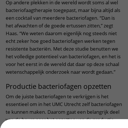
Op andere plekken in de wereld wordt soms al wel
bacteriofaagtherapie toegepast, maar bijna altijd als
een cocktail van meerdere bacteriofagen. “Dan is
het afwachten of de goede ertussen zitten,” zegt
Haas. “We weten daarom eigenlijk nog steeds niet
echt zeker hoe goed bacteriofagen werken tegen
resistente bacteriën. Met deze studie benutten we
het volledige potentieel van bacteriofagen, en het is
voor het eerst in de wereld dat daar op deze schaal
wetenschappelijk onderzoek naar wordt gedaan.”
Productie bacteriofagen opzetten
Om de juiste bacteriofagen te verkrijgen is het
essentieel om in het UMC Utrecht zelf bacteriofagen
te kunnen maken. Daarom gaat een belangrijk deel
van de beurs naar het opzetten van de productie
van bacteriofagen voor medicinaal gebruik.