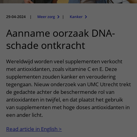
Meer UMC Utrecht
Onderzoeken en diagnostiek
Bloedprikken
Faciliteiten en voorzieningen
Route naar het ziekenhuis
Teleconsult aanvragen
Het Wilhelmina Kinderziekenhuis
Over UMC Utrecht
Wachttijden
Bezoekregels
29-04-2024
|
Meer zorg
|
Kanker
Parkeren
Diagnostiek aanvragen
Research
Bezoektijden
Kwaliteit en veiligheid
Wegwijs in het ziekenhuis
Aanname oorzaak DNA-
Zorgverlenersportaal
Onderwijs
Wijzigen patiëntgegevens
Contact met polikliniek
schade ontkracht
Mijn UMC Utrecht patiëntportaal
Werken bij het UMC Utrecht
Contact met verpleegafdeling
Wereldwijd worden veel supplementen verkocht
Het Wilhelmina Kinderziekenhuis
met antioxidanten, zoals vitamine C en E. Deze
supplementen zouden kanker en veroudering
tegengaan. Nieuw onderzoek van UMC Utrecht trekt
de gedachte achter de beschermende rol van
antioxidanten in twijfel, en dat plaatst het gebruik
van supplementen met hoge doses antioxidanten in
een ander licht.
Read article in English >