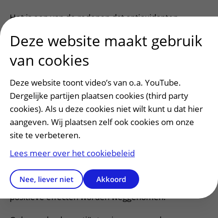
Het is een van de redenen dat antioxidanten
populair zijn en door veel mensen worden geslikt.
Deze website maakt gebruik
De onderzoekers hopen duidelijk te maken dat hier
van cookies
dus geen direct bewijs voor lijkt te zijn, en dat het
bijslikken van hoge doses antioxidanten mogelijk
Deze website toont video’s van o.a. YouTube.
ook negatieve effecten heeft.
Dergelijke partijen plaatsen cookies (third party
De keerzijde van antioxidanten
cookies). Als u deze cookies niet wilt kunt u dat hier
Vrije radicalen hebben ook belangrijke functies in
aangeven. Wij plaatsen zelf ook cookies om onze
ons lichaam.
Eerder onderzoek
door Tobias’ team
site te verbeteren.
liet namelijk al zien dat ze onmisbaar zijn voor
Lees meer over het cookiebeleid
correcte celdeling. De onderzoekers zetten daarom
vraagtekens bij het slikken van hoge doseringen
Nee, liever niet
Akkoord
antioxidanten omdat hiermee mogelijk ook deze
positieve effecten worden weggenomen.