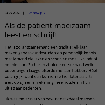
Meer UMC Utrecht
Onderzoeken en diagnostiek
Bloedprikken
Faciliteiten en voorzieningen
Route naar het ziekenhuis
Teleconsult aanvragen
Het Wilhelmina Kinderziekenhuis
Over UMC Utrecht
Wachttijden
Bezoekregels
08-09-2022
|
Onderwijs
Parkeren
Diagnostiek aanvragen
Research
Bezoektijden
Kwaliteit en veiligheid
Wegwijs in het ziekenhuis
Als de patiënt moeizaam
Zorgverlenersportaal
Onderwijs
Wijzigen patiëntgegevens
Contact met polikliniek
leest en schrijft
Mijn UMC Utrecht patiëntportaal
Werken bij het UMC Utrecht
Contact met verpleegafdeling
Het is zo langzamerhand een traditie: elk jaar
Het Wilhelmina Kinderziekenhuis
maken geneeskundestudenten persoonlijk kennis
met iemand die lezen en schrijven moeilijk vindt of
het niet kan. Zo horen zij uit de eerste hand welke
beperkingen laaggeletterde mensen hebben. Héél
belangrijk, want dan kunnen ze hier later als arts
alert op zijn én er rekening mee houden in hun
uitleg aan patiënten.
“Ik was me er niet van bewust dat zóveel mensen