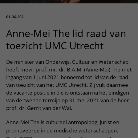
More UMC Utrecht
Tests and scans
Waiting times
Facilities and services
Directions to the hospital
Wilhelmina Children's Hospital
About UMC Utrecht
Visiting hours
Visiting rules
01-06-2021
Parking
Research
Changing patient information
Quality and safety
Getting around the hospital
Anne-Mei The lid raad van
Education
My UMC Utrecht patient portal
Contact with outpatient clinic
toezicht UMC Utrecht
Careers at UMC Utrecht
Contact with nursing ward
De minister van Onderwijs, Cultuur en Wetenschap
Wilhelmina Children's Hospital
heeft mevr. prof. mr. dr. B.A.M. (Anne-Mei) The met
ingang van 1 juni 2021 benoemd tot lid van de raad
van toezicht van het UMC Utrecht. Zij vult daarmee
de vacante positie in die is ontstaan na het eindigen
van de tweede termijn op 31 mei 2021 van de heer
prof. dr. Gerrit van der Wal.
Anne-Mei The is cultureel antropoloog, jurist en
promoveerde in de medische wetenschappen.