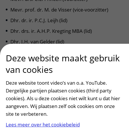
Mevr. prof. dr. M. de Visser (vice-voorzitter)
Dhr. dr. ir. P.C.J. Leijh (lid)
Dhr. drs. ir. A.H.P. Kregting MBA (lid)
Dhr. J.H. van Gelder (lid)
Mevr. prof.mr.dr. B.A.M. The (lid)
Deze website maakt gebruik
Vragen, opmerkingen of tips voor de redactie?
van cookies
Deze website toont video’s van o.a. YouTube.
Dergelijke partijen plaatsen cookies (third party
cookies). Als u deze cookies niet wilt kunt u dat hier
aangeven. Wij plaatsen zelf ook cookies om onze
site te verbeteren.
Patiënt en bezoek
Afspraak maken of wijzigen
Lees meer over het cookiebeleid