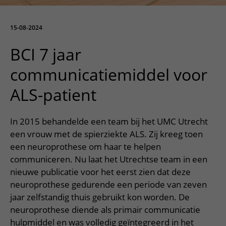
Meer UMC Utrecht
Onderzoeken en diagnostiek
Bloedprikken
Faciliteiten en voorzieningen
Route naar het ziekenhuis
Teleconsult aanvragen
Het Wilhelmina Kinderziekenhuis
Over UMC Utrecht
Wachttijden
Bezoekregels
15-08-2024
Parkeren
Diagnostiek aanvragen
Research
Bezoektijden
Kwaliteit en veiligheid
Wegwijs in het ziekenhuis
BCI 7 jaar
Zorgverlenersportaal
Onderwijs
Wijzigen patiëntgegevens
Contact met polikliniek
communicatiemiddel voor
Mijn UMC Utrecht patiëntportaal
Werken bij het UMC Utrecht
Contact met verpleegafdeling
ALS-patient
Het Wilhelmina Kinderziekenhuis
In 2015 behandelde een team bij het UMC Utrecht
een vrouw met de spierziekte ALS. Zij kreeg toen
een neuroprothese om haar te helpen
communiceren. Nu laat het Utrechtse team in een
nieuwe publicatie voor het eerst zien dat deze
neuroprothese gedurende een periode van zeven
jaar zelfstandig thuis gebruikt kon worden. De
neuroprothese diende als primair communicatie
hulpmiddel en was volledig geïntegreerd in het