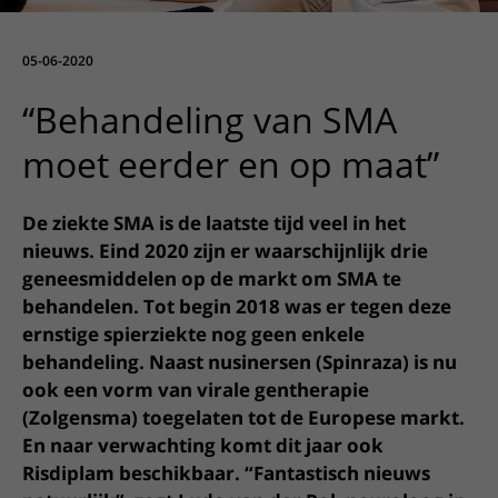
Meer UMC Utrecht
Onderzoeken en diagnostiek
Bloedprikken
Faciliteiten en voorzieningen
Route naar het ziekenhuis
Teleconsult aanvragen
Het Wilhelmina Kinderziekenhuis
Over UMC Utrecht
Wachttijden
Bezoekregels
05-06-2020
Parkeren
Diagnostiek aanvragen
Research
Bezoektijden
Kwaliteit en veiligheid
Wegwijs in het ziekenhuis
“Behandeling van SMA
Zorgverlenersportaal
Onderwijs
Wijzigen patiëntgegevens
Contact met polikliniek
moet eerder en op maat”
Mijn UMC Utrecht patiëntportaal
Werken bij het UMC Utrecht
Contact met verpleegafdeling
De ziekte SMA is de laatste tijd veel in het
Het Wilhelmina Kinderziekenhuis
nieuws. Eind 2020 zijn er waarschijnlijk drie
geneesmiddelen op de markt om SMA te
behandelen. Tot begin 2018 was er tegen deze
ernstige spierziekte nog geen enkele
behandeling. Naast nusinersen (Spinraza) is nu
ook een vorm van virale gentherapie
(Zolgensma) toegelaten tot de Europese markt.
En naar verwachting komt dit jaar ook
Risdiplam beschikbaar. “Fantastisch nieuws