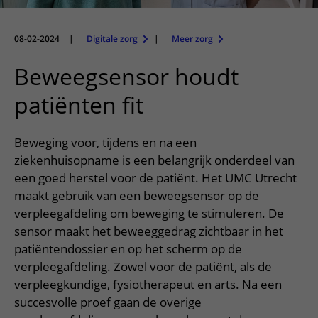
Meer UMC Utrecht
Onderzoeken en diagnostiek
Bloedprikken
Faciliteiten en voorzieningen
Route naar het ziekenhuis
Teleconsult aanvragen
Het Wilhelmina Kinderziekenhuis
Over UMC Utrecht
Wachttijden
Bezoekregels
08-02-2024
|
Digitale zorg
|
Meer zorg
Parkeren
Diagnostiek aanvragen
Research
Bezoektijden
Kwaliteit en veiligheid
Wegwijs in het ziekenhuis
Beweegsensor houdt
Zorgverlenersportaal
Onderwijs
Wijzigen patiëntgegevens
Contact met polikliniek
patiënten fit
Mijn UMC Utrecht patiëntportaal
Werken bij het UMC Utrecht
Contact met verpleegafdeling
Beweging voor, tijdens en na een
Het Wilhelmina Kinderziekenhuis
ziekenhuisopname is een belangrijk onderdeel van
een goed herstel voor de patiënt. Het UMC Utrecht
maakt gebruik van een beweegsensor op de
verpleegafdeling om beweging te stimuleren. De
sensor maakt het beweeggedrag zichtbaar in het
patiëntendossier en op het scherm op de
verpleegafdeling. Zowel voor de patiënt, als de
verpleegkundige, fysiotherapeut en arts. Na een
succesvolle proef gaan de overige