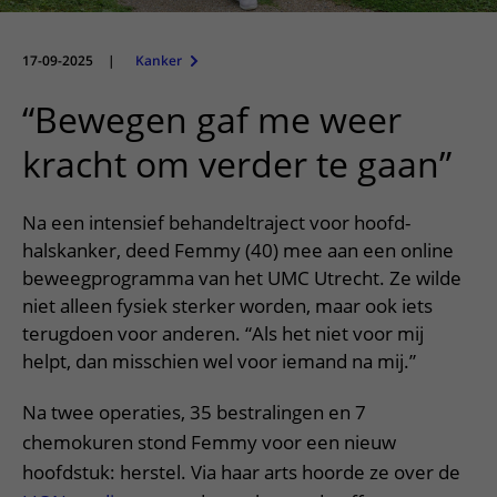
Meer UMC Utrecht
Onderzoeken en diagnostiek
Bloedprikken
Faciliteiten en voorzieningen
Route naar het ziekenhuis
Teleconsult aanvragen
Het Wilhelmina Kinderziekenhuis
Over UMC Utrecht
Wachttijden
Bezoekregels
17-09-2025
|
Kanker
Parkeren
Diagnostiek aanvragen
Research
Bezoektijden
Kwaliteit en veiligheid
Wegwijs in het ziekenhuis
“Bewegen gaf me weer
Zorgverlenersportaal
Onderwijs
Wijzigen patiëntgegevens
Contact met polikliniek
kracht om verder te gaan”
Mijn UMC Utrecht patiëntportaal
Werken bij het UMC Utrecht
Contact met verpleegafdeling
Na een intensief behandeltraject voor hoofd-
Het Wilhelmina Kinderziekenhuis
halskanker, deed Femmy (40) mee aan een online
beweegprogramma van het UMC Utrecht. Ze wilde
niet alleen fysiek sterker worden, maar ook iets
terugdoen voor anderen. “Als het niet voor mij
helpt, dan misschien wel voor iemand na mij.”
Na twee operaties, 35 bestralingen en 7
chemokuren stond Femmy voor een nieuw
hoofdstuk: herstel. Via haar arts hoorde ze over de