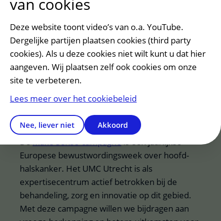
van cookies
Meer over de LION-studie
Deze website toont video’s van o.a. YouTube.
Meer over hoofd-halskanker in het UMC
Dergelijke partijen plaatsen cookies (third party
Utrecht
cookies). Als u deze cookies niet wilt kunt u dat hier
aangeven. Wij plaatsen zelf ook cookies om onze
site te verbeteren.
Lees meer over het cookiebeleid
Make Sense-campagne
Nee, liever niet
Akkoord
De
Make Sense-campagne
is een jaarlijkse
Europese bewustwordingsweek over hoofd-
halskanker. Het UMC Utrecht is als
expertisecentrum actief betrokken bij de
behandeling, zorg en innovatie op dit gebied.
Met deze campagne willen we bijdragen aan