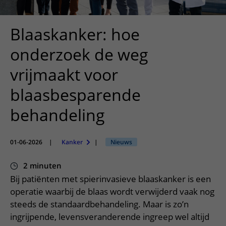
Meer UMC Utrecht
Onderzoeken en diagnostiek
Bloedprikken
Faciliteiten en voorzieningen
Route naar het ziekenhuis
Teleconsult aanvragen
Het Wilhelmina Kinderziekenhuis
Over UMC Utrecht
Wachttijden
Bezoekregels
Blaaskanker: hoe
Parkeren
Diagnostiek aanvragen
Research
Bezoektijden
Kwaliteit en veiligheid
Wegwijs in het ziekenhuis
onderzoek de weg
Zorgverlenersportaal
Onderwijs
Wijzigen patiëntgegevens
Contact met polikliniek
vrijmaakt voor
Mijn UMC Utrecht patiëntportaal
Werken bij het UMC Utrecht
Contact met verpleegafdeling
blaasbesparende
Het Wilhelmina Kinderziekenhuis
behandeling
01-06-2026
|
Kanker
|
Nieuws
2 minuten
Bij patiënten met spierinvasieve blaaskanker is een
operatie waarbij de blaas wordt verwijderd vaak nog
steeds de standaardbehandeling. Maar is zo’n
ingrijpende, levensveranderende ingreep wel altijd