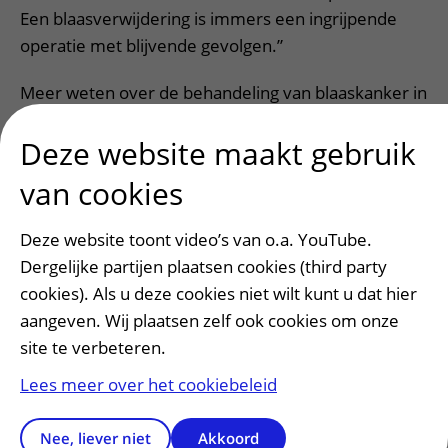
Een blaasverwijdering is immers een ingrijpende
operatie met blijvende gevolgen.”
Meer weten over de behandeling van blaaskanker in
het UMC Utrecht?
Bekijk alle informatie over
Deze website maakt gebruik
blaaskanker.
van cookies
Verpleegkundig specialist Bert
Deze website toont video’s van o.a. YouTube.
van Rixtel: “Patiënten hoeven niet
Dergelijke partijen plaatsen cookies (third party
steeds opnieuw hun verhaal te
cookies). Als u deze cookies niet wilt kunt u dat hier
vertellen”
aangeven. Wij plaatsen zelf ook cookies om onze
site te verbeteren.
Lees meer over het cookiebeleid
Nee, liever niet
Akkoord