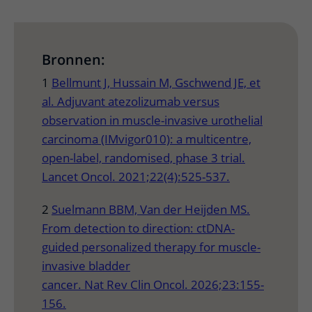
Bronnen:
1
Bellmunt J, Hussain M, Gschwend JE, et
al. Adjuvant atezolizumab versus
observation in muscle-invasive urothelial
carcinoma (IMvigor010): a multicentre,
open-label, randomised, phase 3 trial.
Lancet Oncol. 2021;22(4):525-537.
2
Suelmann BBM, Van der Heijden MS.
From detection to direction: ctDNA-
guided personalized therapy for muscle-
invasive bladder
cancer. Nat Rev Clin Oncol. 2026;23:155-
156.