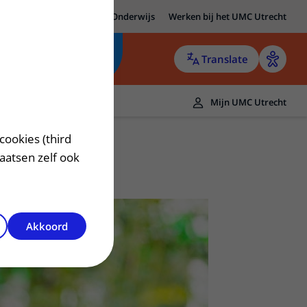
MC Utrecht
Research
Onderwijs
Werken bij het UMC Utrecht
Translate
Mijn UMC Utrecht
cookies (third
laatsen zelf ook
Akkoord