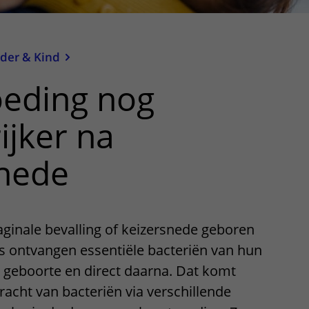
der & Kind
oeding nog
ijker na
snede
aginale bevalling of keizersnede geboren
’s ontvangen essentiële bacteriën van hun
 geboorte en direct daarna. Dat komt
acht van bacteriën via verschillende