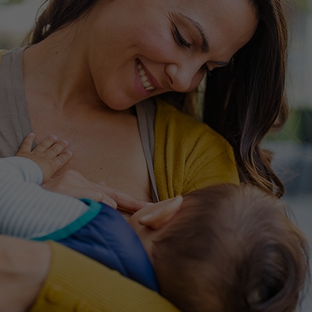
Contact met verpleegafdeling
Het Wilhelmina
Kinderziekenhuis