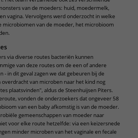
onsters van de moeders: huid, moedermelk,
g en vagina. Vervolgens werd onderzocht in welke
de microbiomen van de moeder, het microbioom
lden.
tes
s via diverse routes bacteriën kunnen
ommige van deze routes om de een of andere
n - in dit geval zagen we dat gebeuren bij de
n overdracht van microben naar het kind nog
tes plaatsvinden", aldus de Steenhuijsen Piters.
eroute, vonden de onderzoekers dat ongeveer 58
obioom van een baby afkomstig is van de moeder.
crobiële gemeenschappen van moeder naar
niet voor elke route hetzelfde: via een keizersnede
ngen minder microben van het vaginale en fecale