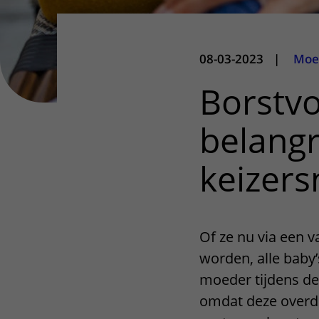
08-03-2023
|
Moe
Borstv
belangr
keizer
Of ze nu via een v
worden, alle baby
moeder tijdens de
omdat deze overdr