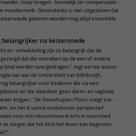
oeder, maar kregen - kennelijk ter compensatie -
 moedermelk. Desondanks is niet uitgesloten dat
keizersnede geboren worden nog altijd essentiële
 belangrijker na keizersnede
 en -ontwikkeling zijn zo belangrijk dat de
t gezorgd dat die microben op de een of andere
 kind worden overgedragen," zegt eerste auteur
oogleraar aan de Universiteit van Edinburgh.
og belangrijker voor kinderen die via een
eboren en die daardoor geen darm- en vaginale
der krijgen." De Steenhuijsen Piters voegt toe:
em, en het is vanuit evolutionair perspectief
 routes voor microbioomoverdracht in overvloed
 te zorgen dat het kind het leven kan beginnen
it’”.