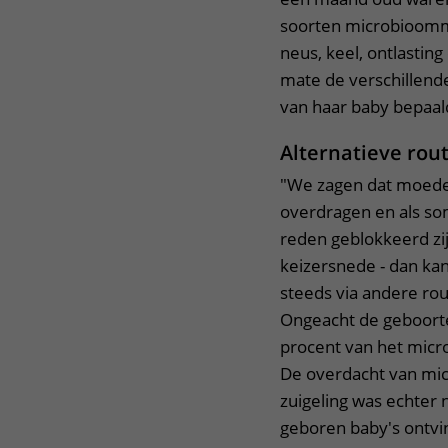
soorten microbioomm
neus, keel, ontlastin
mate de verschillen
van haar baby bepaa
Alternatieve rou
"We zagen dat moeder
overdragen en als s
reden geblokkeerd zij
keizersnede - dan ka
steeds via andere rou
Ongeacht de geboort
procent van het micr
De overdacht van mi
zuigeling was echter 
geboren baby's ontvi