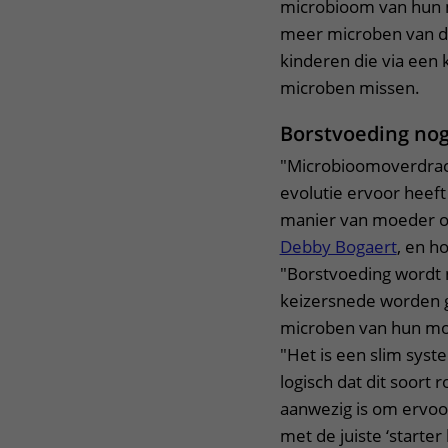
microbioom van hun m
meer microben van de
kinderen die via een 
microben missen.
Borstvoeding nog
"Microbioomoverdracht
evolutie ervoor heef
manier van moeder op
Debby Bogaert
, en h
"Borstvoeding wordt n
keizersnede worden g
microben van hun moe
"Het is een slim syste
logisch dat dit soort
aanwezig is om ervoor
met de juiste ‘starter k