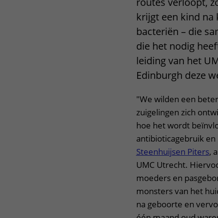
routes verloopt, z
krijgt een kind na
bacteriën – die 
die het nodig heef
leiding van het UM
Edinburgh deze we
"We wilden een beter
zuigelingen zich ontw
hoe het wordt beïnvlo
antibioticagebruik en
Steenhuijsen Piters
, 
UMC Utrecht. Hiervo
moeders en pasgebor
monsters van het hui
na geboorte en vervo
één maand oud waren