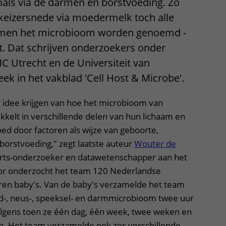
oals via de darmen en borstvoeding. Zo
 keizersnede via moedermelk toch alle
samen het microbioom worden genoemd -
t. Dat schrijven onderzoekers onder
C Utrecht en de Universiteit van
ek in het vakblad 'Cell Host & Microbe'.
 idee krijgen van hoe het microbioom van
ikkelt in verschillende delen van hun lichaam en
ed door factoren als wijze van geboorte,
 borstvoeding," zegt laatste auteur
Wouter de
arts-onderzoeker en datawetenschapper aan het
or onderzocht het team 120 Nederlandse
en baby's. Van de baby's verzamelde het team
d-, neus-, speeksel- en darmmicrobioom twee uur
lgens toen ze één dag, één week, twee weken en
. Het team verzamelde ook zes verschillende