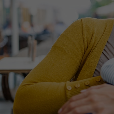
Het Wilhelmina
Bezoektijden
Kinderziekenhuis
Wijzigen patiëntgegevens