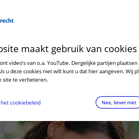
Over U
site maakt gebruik van cookies
n het ziekenhuis
Contact en route
Verwijzers
n
p bezoek in het UMC Utrecht
Mijn UMC Utrecht
Spoed
Patiënt verwijzen
nt video’s van o.a. YouTube. Dergelijke partijen plaatsen 
patiëntportaal
Als u deze cookies niet wilt kunt u dat hier aangeven. Wij p
potheek
Contactgegevens
Teleconsult aanvragen
 site te verbeteren.
inkels en restaurants
Route naar het ziekenhuis
Diagnostiek aanvragen
raak
ciliteiten en voorzieningen
Parkeren
Zorgverlenersportaal
het cookiebeleid
Nee, liever niet
ezoekregels
Wegwijs in het ziekenhuis
aliteit en veiligheid
Contact met polikliniek