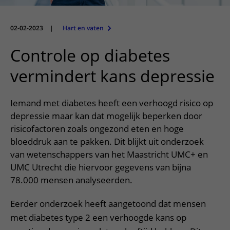
Meer UMC Utrecht
Onderzoeken en diagnostiek
Bloedprikken
Faciliteiten en voorzieningen
Route naar het ziekenhuis
Teleconsult aanvragen
Het Wilhelmina Kinderziekenhuis
Over UMC Utrecht
Wachttijden
Bezoekregels
02-02-2023
|
Hart en vaten
Parkeren
Diagnostiek aanvragen
Research
Bezoektijden
Kwaliteit en veiligheid
Wegwijs in het ziekenhuis
Controle op diabetes
Zorgverlenersportaal
Onderwijs
Wijzigen patiëntgegevens
Contact met polikliniek
vermindert kans depressie
Mijn UMC Utrecht patiëntportaal
Werken bij het UMC Utrecht
Contact met verpleegafdeling
Iemand met diabetes heeft een verhoogd risico op
Het Wilhelmina Kinderziekenhuis
depressie maar kan dat mogelijk beperken door
risicofactoren zoals ongezond eten en hoge
bloeddruk aan te pakken. Dit blijkt uit onderzoek
van wetenschappers van het Maastricht UMC+ en
UMC Utrecht die hiervoor gegevens van bijna
78.000 mensen analyseerden.
Eerder onderzoek heeft aangetoond dat mensen
met diabetes type 2 een verhoogde kans op