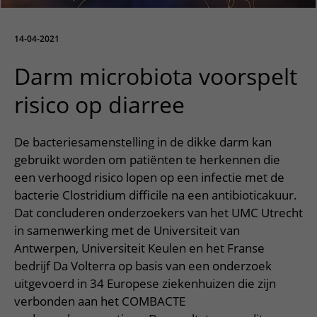
Meer UMC Utrecht
Onderzoeken en diagnostiek
Bloedprikken
Faciliteiten en voorzieningen
Route naar het ziekenhuis
Teleconsult aanvragen
Het Wilhelmina Kinderziekenhuis
Over UMC Utrecht
Wachttijden
Bezoekregels
14-04-2021
Parkeren
Diagnostiek aanvragen
Research
Bezoektijden
Kwaliteit en veiligheid
Wegwijs in het ziekenhuis
Darm microbiota voorspelt
Zorgverlenersportaal
Onderwijs
Wijzigen patiëntgegevens
Contact met polikliniek
risico op diarree
Mijn UMC Utrecht patiëntportaal
Werken bij het UMC Utrecht
Contact met verpleegafdeling
De bacteriesamenstelling in de dikke darm kan
Het Wilhelmina Kinderziekenhuis
gebruikt worden om patiënten te herkennen die
een verhoogd risico lopen op een infectie met de
bacterie Clostridium difficile na een antibioticakuur.
Dat concluderen onderzoekers van het UMC Utrecht
in samenwerking met de Universiteit van
Antwerpen, Universiteit Keulen en het Franse
bedrijf Da Volterra op basis van een onderzoek
uitgevoerd in 34 Europese ziekenhuizen die zijn
verbonden aan het COMBACTE