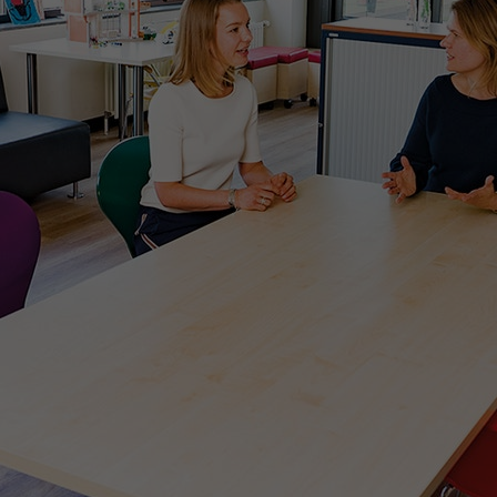
Contact met verpleegafdeling
Het Wilhelmina
Kinderziekenhuis