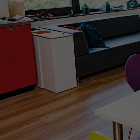
Het Wilhelmina
Bezoektijden
Kinderziekenhuis
Wijzigen patiëntgegevens