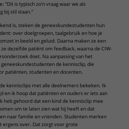
: “Dit is typisch zo’n vraag waar we als
 bij stil staan.”
ekend is, steken de geneeskundestudenten hun
tudent: over doelgroepen, taalgebruik en hoe je
omzet in beeld en geluid. Daarna maken ze een
 ze dezelfde patiënt om feedback, waarna de CIW-
rsonderzoek doet. Na aanpassing van het
geneeskundestudenten de kennisclip, die
r patiënten, studenten en docenten.
e kennisclips met alle deelnemers bekeken. Ik
d en ik hoop dat patiënten en ouders er iets aan
Ik heb gehoord dat een kind de kennisclip mee
omen om te laten zien wat hij heeft en dat
en naar familie en vrienden. Studenten merken
áát ergens over. Dat zorgt voor grote