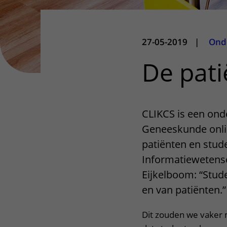
27-05-2019
|
Ond
De pati
CLIKCS is een ond
Geneeskunde onli
patiënten en stu
Informatiewetensc
Eijkelboom: “Stud
en van patiënten.”
Dit zouden we vaker 