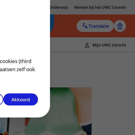
MC Utrecht
Research
Onderwijs
Werken bij het UMC Utrecht
Translate
Mijn UMC Utrecht
cookies (third
laatsen zelf ook
Akkoord