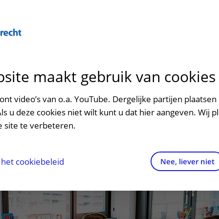
Over U
site maakt gebruik van cookies
n het ziekenhuis
Contact en route
Verwijzers
n
p bezoek in het UMC Utrecht
Mijn UMC Utrecht
Spoed
Patiënt verwijzen
nt video’s van o.a. YouTube. Dergelijke partijen plaatsen 
patiëntportaal
Als u deze cookies niet wilt kunt u dat hier aangeven. Wij p
potheek
Contactgegevens
Teleconsult aanvragen
 site te verbeteren.
inkels en restaurants
Route naar het ziekenhuis
Diagnostiek aanvragen
raak
ciliteiten en voorzieningen
Parkeren
Zorgverlenersportaal
het cookiebeleid
Nee, liever niet
ezoekregels
Wegwijs in het ziekenhuis
aliteit en veiligheid
Contact met polikliniek