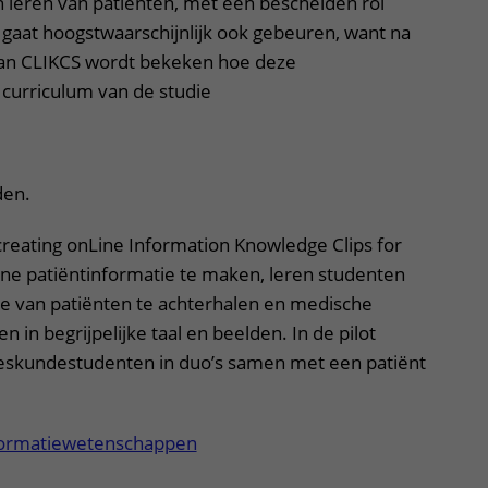
 leren van patiënten, met een bescheiden rol
 gaat hoogstwaarschijnlijk ook gebeuren, want na
 van CLIKCS wordt bekeken hoe deze
 curriculum van de studie
en.
reating onLine Information Knowledge Clips for
line patiëntinformatie te maken, leren studenten
e van patiënten te achterhalen en medische
n in begrijpelijke taal en beelden. In de pilot
eskundestudenten in duo’s samen met een patiënt
formatiewetenschappen