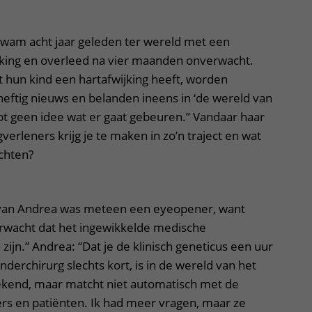
 kwam acht jaar geleden ter wereld met een
king en overleed na vier maanden onverwacht.
 hun kind een hartafwijking heeft, worden
eftig nieuws en belanden ineens in ‘de wereld van
ebt geen idee wat er gaat gebeuren.” Vandaar haar
erleners krijg je te maken in zo’n traject en wat
chten?
 van Andrea was meteen een eyeopener, want
rwacht dat het ingewikkelde medische
jn.” Andrea: “Dat je de klinisch geneticus een uur
nderchirurg slechts kort, is in de wereld van het
bekend, maar matcht niet automatisch met de
rs en patiënten. Ik had meer vragen, maar ze